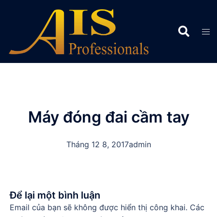
Chuyển
đến
Search
nội
Tog
dung
men
Máy đóng đai cầm tay
Tháng 12 8, 2017
admin
Để lại một bình luận
Email của bạn sẽ không được hiển thị công khai.
Các