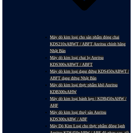
Máy dò kim loại cho sản phẩm đóng chai
KDS210xABWT / ABFT Anritsu chính hãng
Nhật Bản
Máy dò kim loại chai lọ Anritsu
KDS300xABWT / ABFT
Máy dò kim loại dạng đứng KDS450xABWT /
ABFT dạng đứng Nhật Bản
Máy dò kim loại thực phẩm khô Anritsu
KDB300xAHW
Máy dò kim loại bánh kẹo | KDB450xAHW /
AHF
Máy dò kim loại thuỷ sản Anritsu
KDS300xABW / ABF
Máy Dò Kim Loại cho thực phẩm đông lạnh
Anritsu KDS450xABW / ABF độ nhạy cao, tối