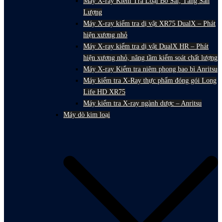
Máy X-ray Kiểm Tra Loại Bỏ Sai, Tăng Sản
Lượng
Máy X-ray kiểm tra dị vật XR75 DualX – Phát
hiện xương nhỏ
Máy X-ray kiểm tra dị vật DualX HR – Phát
hiện xương nhỏ, nâng tầm kiểm soát chất lượng
Máy X-ray Kiểm tra niêm phong bao bì Anritsu
Máy kiểm tra X-Ray thực phẩm đóng gói Long
Life HD XR75
Máy kiểm tra X-ray ngành dược – Anritsu
Máy dò kim loại