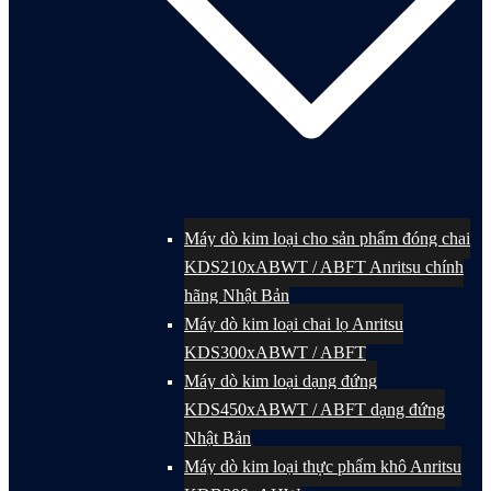
Máy dò kim loại cho sản phẩm đóng chai
KDS210xABWT / ABFT Anritsu chính
hãng Nhật Bản
Máy dò kim loại chai lọ Anritsu
KDS300xABWT / ABFT
Máy dò kim loại dạng đứng
KDS450xABWT / ABFT dạng đứng
Nhật Bản
Máy dò kim loại thực phẩm khô Anritsu