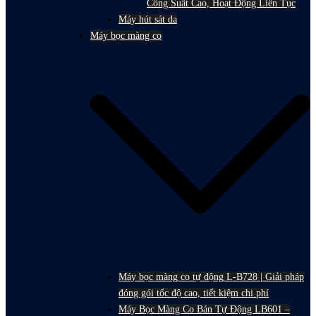
Công Suất Cao, Hoạt Động Liên Tục
Máy hút sát da
Máy bọc màng co
Máy bọc màng co tự động L-B728 | Giải pháp
đóng gói tốc độ cao, tiết kiệm chi phí
Máy Bọc Màng Co Bán Tự Động LB601 –