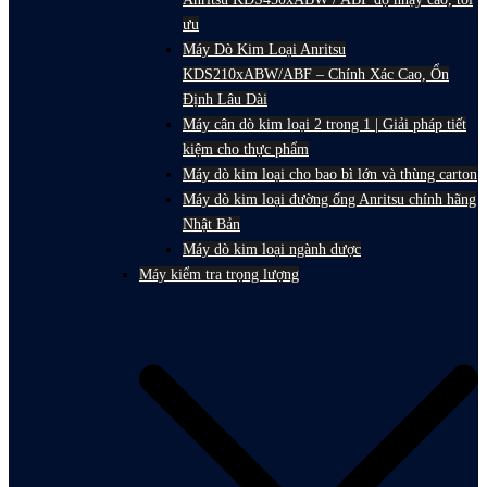
ưu
Máy Dò Kim Loại Anritsu
KDS210xABW/ABF – Chính Xác Cao, Ổn
Định Lâu Dài
Máy cân dò kim loại 2 trong 1 | Giải pháp tiết
kiệm cho thực phẩm
Máy dò kim loại cho bao bì lớn và thùng carton
Máy dò kim loại đường ống Anritsu chính hãng
Nhật Bản
Máy dò kim loại ngành dược
Máy kiểm tra trọng lượng