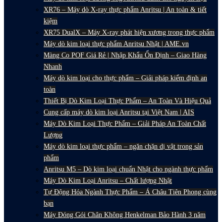
XR76 – Máy dò X-ray thực phẩm Anritsu | An toàn & tiết
kiệm
XR75 DualX – Máy X-ray phát hiện xương trong thực phẩm
Máy dò kim loại thực phẩm Anritsu Nhật | AME.vn
Màng Co POF Giá Rẻ | Nhập Khẩu Ổn Định – Giao Hàng
Nhanh
Máy dò kim loại cho thực phẩm – Giải pháp kiểm định an
toàn
Thiết Bị Dò Kim Loại Thực Phẩm – An Toàn Và Hiệu Quả
Cung cấp máy dò kim loại Anritsu tại Việt Nam | AIS
Máy Dò Kim Loại Thực Phẩm – Giải Pháp An Toàn Chất
Lượng
Máy dò kim loại thực phẩm – ngăn chặn dị vật trong sản
phẩm
Anritsu M5 – Dò kim loại chuẩn Nhật cho ngành thực phẩm
Máy Dò Kim Loại Anritsu – Chất lượng Nhật
Tự Động Hóa Ngành Thực Phẩm – Á Châu Tiên Phong cùng
bạn
Máy Đóng Gói Chân Không Henkelman Bảo Hành 3 năm