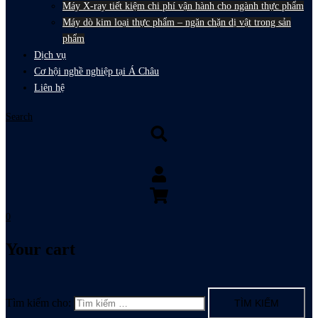
Máy X-ray tiết kiệm chi phí vận hành cho ngành thực phẩm
Máy dò kim loại thực phẩm – ngăn chặn dị vật trong sản
phẩm
Dịch vụ
Cơ hội nghề nghiệp tại Á Châu
Liên hệ
Search
0
Your cart
Tìm kiếm cho: