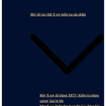
Máy dò tạp chất X ray kiểm tra sản phẩm
Máy X-ray dò thùng XR75 | Kiểm tra thùng
carton, bao bì lớn