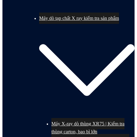
Máy dò tạp chất X ray kiểm tra sản phẩm
Máy X-ray dò thùng XR75 | Kiểm tra
thùng carton, bao bì lớn