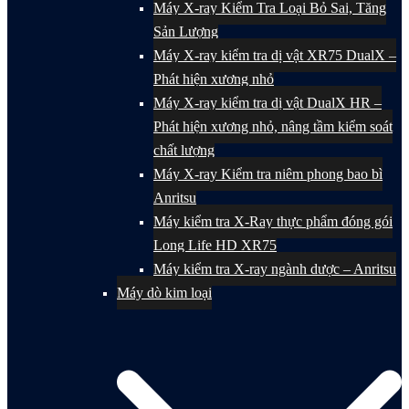
Máy X-ray Kiểm Tra Loại Bỏ Sai, Tăng
Sản Lượng
Máy X-ray kiểm tra dị vật XR75 DualX –
Phát hiện xương nhỏ
Máy X-ray kiểm tra dị vật DualX HR –
Phát hiện xương nhỏ, nâng tầm kiểm soát
chất lượng
Máy X-ray Kiểm tra niêm phong bao bì
Anritsu
Máy kiểm tra X-Ray thực phẩm đóng gói
Long Life HD XR75
Máy kiểm tra X-ray ngành dược – Anritsu
Máy dò kim loại