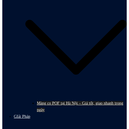
Màng co POF tại Hà Nội – Giá tốt, giao nhanh trong
ngày
GIải Pháp