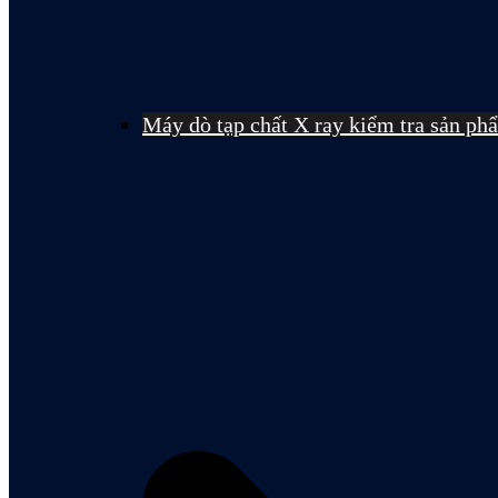
Máy dò tạp chất X ray kiểm tra sản ph