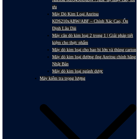
ưu
Máy Dò Kim Loại Anritsu
KDS210xABW/ABF – Chính Xác Cao, Ổn
Định Lâu Dài
Máy cân dò kim loại 2 trong 1 | Giải pháp tiết
kiệm cho thực phẩm
Máy dò kim loại cho bao bì lớn và thùng carton
Máy dò kim loại đường ống Anritsu chính hãng
Nhật Bản
Máy dò kim loại ngành dược
Máy kiểm tra trọng lượng