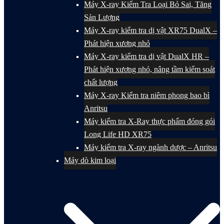
Máy X-ray Kiểm Tra Loại Bỏ Sai, Tăng
Sản Lượng
Máy X-ray kiểm tra dị vật XR75 DualX –
Phát hiện xương nhỏ
Máy X-ray kiểm tra dị vật DualX HR –
Phát hiện xương nhỏ, nâng tầm kiểm soát
chất lượng
Máy X-ray Kiểm tra niêm phong bao bì
Anritsu
Máy kiểm tra X-Ray thực phẩm đóng gói
Long Life HD XR75
Máy kiểm tra X-ray ngành dược – Anritsu
Máy dò kim loại