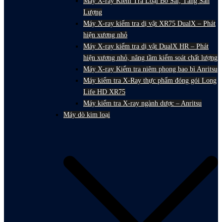
Máy X-ray Kiểm Tra Loại Bỏ Sai, Tăng Sản
Lượng
Máy X-ray kiểm tra dị vật XR75 DualX – Phát
hiện xương nhỏ
Máy X-ray kiểm tra dị vật DualX HR – Phát
hiện xương nhỏ, nâng tầm kiểm soát chất lượng
Máy X-ray Kiểm tra niêm phong bao bì Anritsu
Máy kiểm tra X-Ray thực phẩm đóng gói Long
Life HD XR75
Máy kiểm tra X-ray ngành dược – Anritsu
Máy dò kim loại