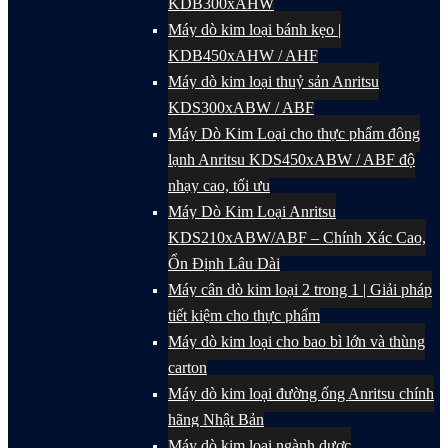
KDB300xAHW
Máy dò kim loại bánh kẹo |
KDB450xAHW / AHF
Máy dò kim loại thuỷ sản Anritsu
KDS300xABW / ABF
Máy Dò Kim Loại cho thực phẩm đông
lạnh Anritsu KDS450xABW / ABF độ
nhạy cao, tối ưu
Máy Dò Kim Loại Anritsu
KDS210xABW/ABF – Chính Xác Cao,
Ổn Định Lâu Dài
Máy cân dò kim loại 2 trong 1 | Giải pháp
tiết kiệm cho thực phẩm
Máy dò kim loại cho bao bì lớn và thùng
carton
Máy dò kim loại đường ống Anritsu chính
hãng Nhật Bản
Máy dò kim loại ngành dược