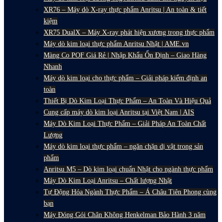
XR76 – Máy dò X-ray thực phẩm Anritsu | An toàn & tiết
kiệm
XR75 DualX – Máy X-ray phát hiện xương trong thực phẩm
Máy dò kim loại thực phẩm Anritsu Nhật | AME.vn
Màng Co POF Giá Rẻ | Nhập Khẩu Ổn Định – Giao Hàng
Nhanh
Máy dò kim loại cho thực phẩm – Giải pháp kiểm định an
toàn
Thiết Bị Dò Kim Loại Thực Phẩm – An Toàn Và Hiệu Quả
Cung cấp máy dò kim loại Anritsu tại Việt Nam | AIS
Máy Dò Kim Loại Thực Phẩm – Giải Pháp An Toàn Chất
Lượng
Máy dò kim loại thực phẩm – ngăn chặn dị vật trong sản
phẩm
Anritsu M5 – Dò kim loại chuẩn Nhật cho ngành thực phẩm
Máy Dò Kim Loại Anritsu – Chất lượng Nhật
Tự Động Hóa Ngành Thực Phẩm – Á Châu Tiên Phong cùng
bạn
Máy Đóng Gói Chân Không Henkelman Bảo Hành 3 năm