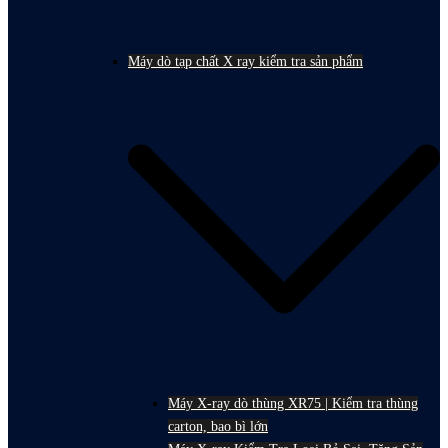
Máy dò tạp chất X ray kiểm tra sản phẩm
Máy X-ray dò thùng XR75 | Kiểm tra thùng
carton, bao bì lớn