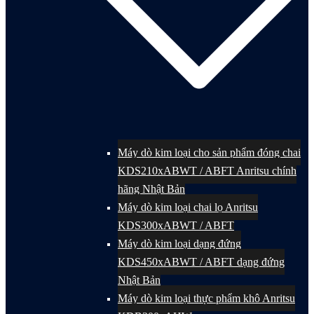
Máy dò kim loại cho sản phẩm đóng chai
KDS210xABWT / ABFT Anritsu chính
hãng Nhật Bản
Máy dò kim loại chai lọ Anritsu
KDS300xABWT / ABFT
Máy dò kim loại dạng đứng
KDS450xABWT / ABFT dạng đứng
Nhật Bản
Máy dò kim loại thực phẩm khô Anritsu