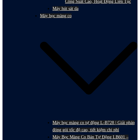
Công Suất Cao, Hoạt Động Liên Tục
Máy hút sát da
Máy bọc màng co
Máy bọc màng co tự động L-B728 | Giải pháp
đóng gói tốc độ cao, tiết kiệm chi phí
Máy Bọc Màng Co Bán Tự Động LB601 –