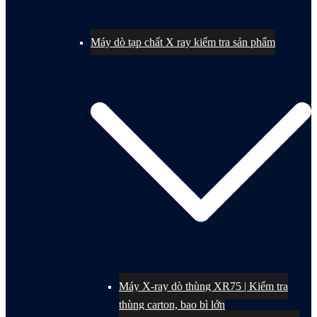
Máy dò tạp chất X ray kiểm tra sản phẩm
Máy X-ray dò thùng XR75 | Kiểm tra
thùng carton, bao bì lớn