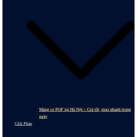
Màng co POF tại Hà Nội – Giá tốt, giao nhanh trong
ngày
GIải Pháp