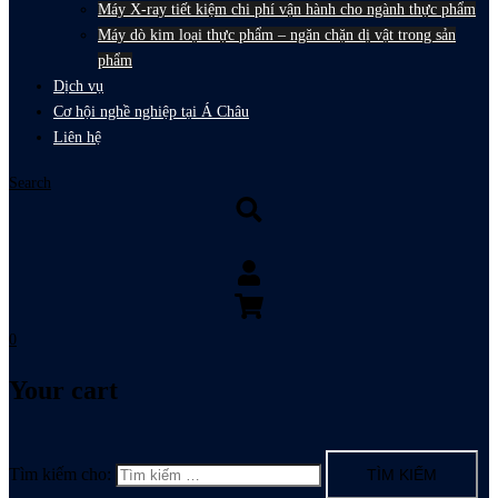
Máy X-ray tiết kiệm chi phí vận hành cho ngành thực phẩm
Máy dò kim loại thực phẩm – ngăn chặn dị vật trong sản
phẩm
Dịch vụ
Cơ hội nghề nghiệp tại Á Châu
Liên hệ
Search
0
Your cart
Tìm kiếm cho: