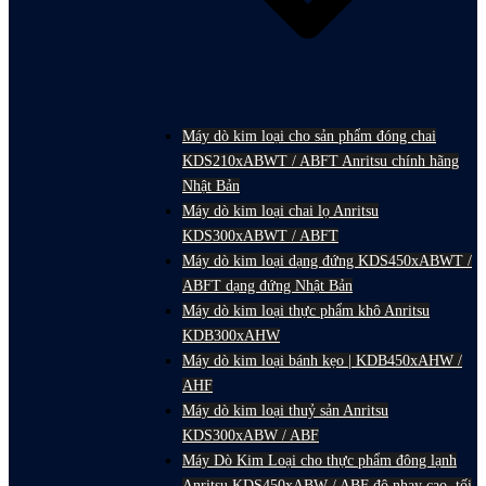
Máy dò kim loại cho sản phẩm đóng chai
KDS210xABWT / ABFT Anritsu chính hãng
Nhật Bản
Máy dò kim loại chai lọ Anritsu
KDS300xABWT / ABFT
Máy dò kim loại dạng đứng KDS450xABWT /
ABFT dạng đứng Nhật Bản
Máy dò kim loại thực phẩm khô Anritsu
KDB300xAHW
Máy dò kim loại bánh kẹo | KDB450xAHW /
AHF
Máy dò kim loại thuỷ sản Anritsu
KDS300xABW / ABF
Máy Dò Kim Loại cho thực phẩm đông lạnh
Anritsu KDS450xABW / ABF độ nhạy cao, tối