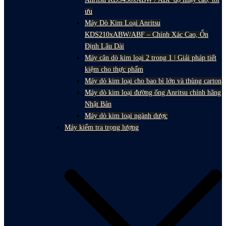
ưu
Máy Dò Kim Loại Anritsu
KDS210xABW/ABF – Chính Xác Cao, Ổn
Định Lâu Dài
Máy cân dò kim loại 2 trong 1 | Giải pháp tiết
kiệm cho thực phẩm
Máy dò kim loại cho bao bì lớn và thùng carton
Máy dò kim loại đường ống Anritsu chính hãng
Nhật Bản
Máy dò kim loại ngành dược
Máy kiểm tra trọng lượng