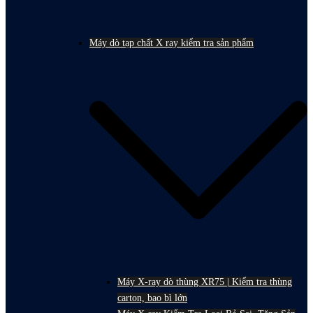
Máy dò tạp chất X ray kiểm tra sản phẩm
Máy X-ray dò thùng XR75 | Kiểm tra thùng
carton, bao bì lớn