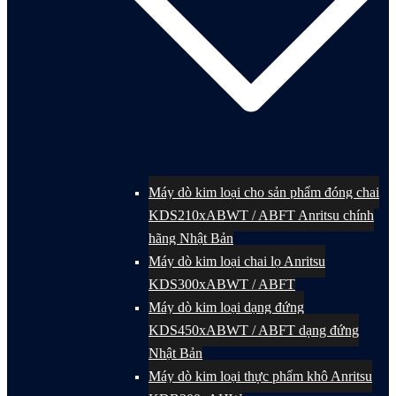
Máy dò kim loại cho sản phẩm đóng chai
KDS210xABWT / ABFT Anritsu chính
hãng Nhật Bản
Máy dò kim loại chai lọ Anritsu
KDS300xABWT / ABFT
Máy dò kim loại dạng đứng
KDS450xABWT / ABFT dạng đứng
Nhật Bản
Máy dò kim loại thực phẩm khô Anritsu