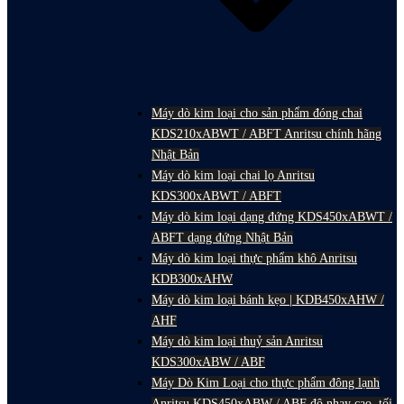
Máy dò kim loại cho sản phẩm đóng chai
KDS210xABWT / ABFT Anritsu chính hãng
Nhật Bản
Máy dò kim loại chai lọ Anritsu
KDS300xABWT / ABFT
Máy dò kim loại dạng đứng KDS450xABWT /
ABFT dạng đứng Nhật Bản
Máy dò kim loại thực phẩm khô Anritsu
KDB300xAHW
Máy dò kim loại bánh kẹo | KDB450xAHW /
AHF
Máy dò kim loại thuỷ sản Anritsu
KDS300xABW / ABF
Máy Dò Kim Loại cho thực phẩm đông lạnh
Anritsu KDS450xABW / ABF độ nhạy cao, tối