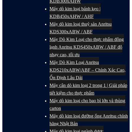
KDB300xAHW
Máy dò kim loại bánh kẹo |
KDB450xAHW / AHF
Máy dò kim loại thuỷ sản Anritsu
KDS300xABW / ABF
Máy Dò Kim Loại cho thực phẩm đông
lạnh Anritsu KDS450xABW / ABF độ
nhạy cao, tối ưu
Máy Dò Kim Loại Anritsu
KDS210xABW/ABF – Chính Xác Cao,
Ổn Định Lâu Dài
Máy cân dò kim loại 2 trong 1 | Giải pháp
tiết kiệm cho thực phẩm
Máy dò kim loại cho bao bì lớn và thùng
carton
Máy dò kim loại đường ống Anritsu chính
hãng Nhật Bản
Máy dò kim loại ngành dược