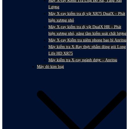
Máy X-ray Kiểm Tra Loại Bỏ Sai, Tăng Sản
Lượng
Máy X-ray kiểm tra dị vật XR75 DualX – Phát
hiện xương nhỏ
Máy X-ray kiểm tra dị vật DualX HR – Phát
hiện xương nhỏ, nâng tầm kiểm soát chất lượng
Máy X-ray Kiểm tra niêm phong bao bì Anritsu
Máy kiểm tra X-Ray thực phẩm đóng gói Long
Life HD XR75
Máy kiểm tra X-ray ngành dược – Anritsu
Máy dò kim loại