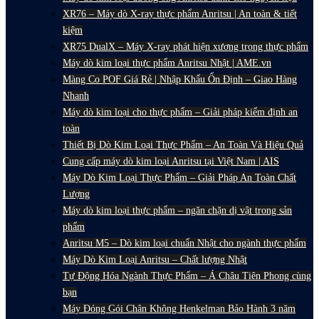
XR76 – Máy dò X-ray thực phẩm Anritsu | An toàn & tiết
kiệm
XR75 DualX – Máy X-ray phát hiện xương trong thực phẩm
Máy dò kim loại thực phẩm Anritsu Nhật | AME.vn
Màng Co POF Giá Rẻ | Nhập Khẩu Ổn Định – Giao Hàng
Nhanh
Máy dò kim loại cho thực phẩm – Giải pháp kiểm định an
toàn
Thiết Bị Dò Kim Loại Thực Phẩm – An Toàn Và Hiệu Quả
Cung cấp máy dò kim loại Anritsu tại Việt Nam | AIS
Máy Dò Kim Loại Thực Phẩm – Giải Pháp An Toàn Chất
Lượng
Máy dò kim loại thực phẩm – ngăn chặn dị vật trong sản
phẩm
Anritsu M5 – Dò kim loại chuẩn Nhật cho ngành thực phẩm
Máy Dò Kim Loại Anritsu – Chất lượng Nhật
Tự Động Hóa Ngành Thực Phẩm – Á Châu Tiên Phong cùng
bạn
Máy Đóng Gói Chân Không Henkelman Bảo Hành 3 năm