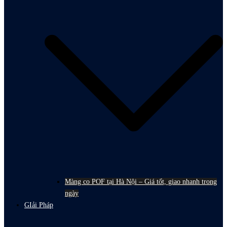
Màng co POF tại Hà Nội – Giá tốt, giao nhanh trong
ngày
GIải Pháp