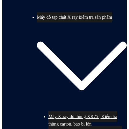
Máy dò tạp chất X ray kiểm tra sản phẩm
Máy X-ray dò thùng XR75 | Kiểm tra
thùng carton, bao bì lớn