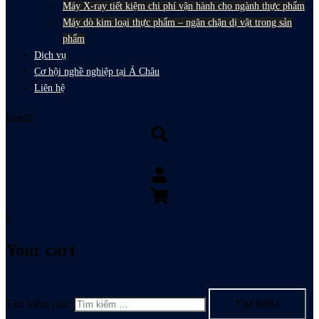
Máy X-ray tiết kiệm chi phí vận hành cho ngành thực phẩm
Máy dò kim loại thực phẩm – ngăn chặn dị vật trong sản
phẩm
Dịch vụ
Cơ hội nghề nghiệp tại Á Châu
Liên hệ
Search
0
Your cart
Tìm kiếm cho: