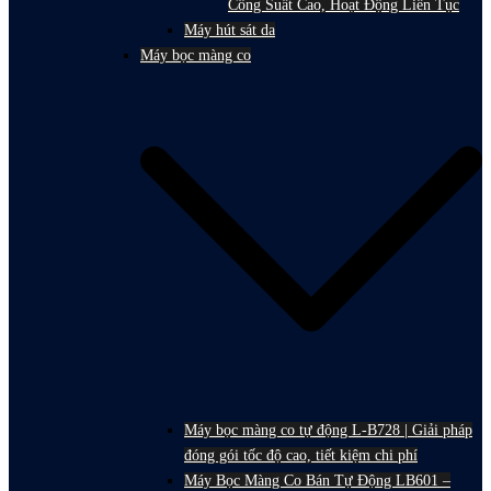
Công Suất Cao, Hoạt Động Liên Tục
Máy hút sát da
Máy bọc màng co
Máy bọc màng co tự động L-B728 | Giải pháp
đóng gói tốc độ cao, tiết kiệm chi phí
Máy Bọc Màng Co Bán Tự Động LB601 –