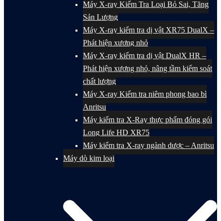
Máy X-ray Kiểm Tra Loại Bỏ Sai, Tăng
Sản Lượng
Máy X-ray kiểm tra dị vật XR75 DualX –
Phát hiện xương nhỏ
Máy X-ray kiểm tra dị vật DualX HR –
Phát hiện xương nhỏ, nâng tầm kiểm soát
chất lượng
Máy X-ray Kiểm tra niêm phong bao bì
Anritsu
Máy kiểm tra X-Ray thực phẩm đóng gói
Long Life HD XR75
Máy kiểm tra X-ray ngành dược – Anritsu
Máy dò kim loại