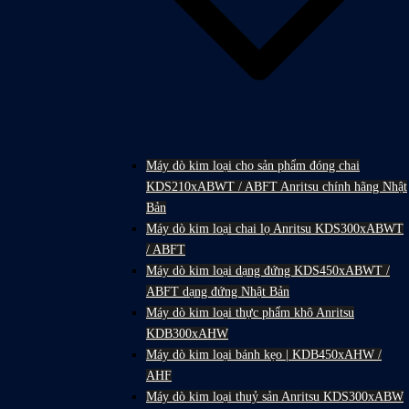
Máy dò kim loại cho sản phẩm đóng chai
KDS210xABWT / ABFT Anritsu chính hãng Nhật
Bản
Máy dò kim loại chai lọ Anritsu KDS300xABWT
/ ABFT
Máy dò kim loại dạng đứng KDS450xABWT /
ABFT dạng đứng Nhật Bản
Máy dò kim loại thực phẩm khô Anritsu
KDB300xAHW
Máy dò kim loại bánh kẹo | KDB450xAHW /
AHF
Máy dò kim loại thuỷ sản Anritsu KDS300xABW