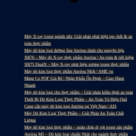
Máy X-ray trong ngành sữa: Giải pháp phát hiện tạp chất & an
toàn thực phẩm
Máy dò kim loại đường ống Anritsu dành cho nguyên liệu
XR76 – Máy dò X-ray thực phẩm Anritsu | An toàn & tiết kiệm
XR75 DualX – Máy X-ray phát hiện xương trong thực phẩm
Máy dò kim loại thực phẩm Anritsu Nhật | AME.vn
Màng Co POF Giá Rẻ | Nhập Khẩu Ổn Định – Giao Hàng
Nhanh
Máy dò kim loại cho thực phẩm – Giải pháp kiểm định an toàn
Thiết Bị Dò Kim Loại Thực Phẩm – An Toàn Và Hiệu Quả
Cung cấp máy dò kim loại Anritsu tại Việt Nam | AIS
Máy Dò Kim Loại Thực Phẩm – Giải Pháp An Toàn Chất
Lượng
Máy dò kim loại thực phẩm – ngăn chặn dị vật trong sản phẩm
Anritsu M5 – Dò kim loại chuẩn Nhật cho ngành thực phẩm