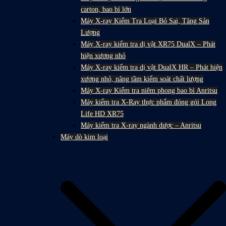
carton, bao bì lớn
Máy X-ray Kiểm Tra Loại Bỏ Sai, Tăng Sản
Lượng
Máy X-ray kiểm tra dị vật XR75 DualX – Phát
hiện xương nhỏ
Máy X-ray kiểm tra dị vật DualX HR – Phát hiện
xương nhỏ, nâng tầm kiểm soát chất lượng
Máy X-ray Kiểm tra niêm phong bao bì Anritsu
Máy kiểm tra X-Ray thực phẩm đóng gói Long
Life HD XR75
Máy kiểm tra X-ray ngành dược – Anritsu
Máy dò kim loại