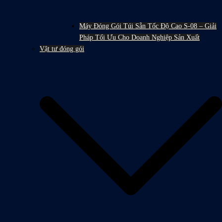
Máy Đóng Gói Túi Sẵn Tốc Độ Cao S-08 – Giải
Pháp Tối Ưu Cho Doanh Nghiệp Sản Xuất
Vật tư đóng gói