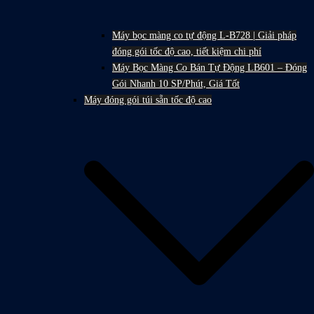
Máy bọc màng co tự động L-B728 | Giải pháp
đóng gói tốc độ cao, tiết kiệm chi phí
Máy Bọc Màng Co Bán Tự Động LB601 – Đóng
Gói Nhanh 10 SP/Phút, Giá Tốt
Máy đóng gói túi sẵn tốc độ cao