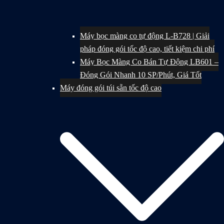
Máy bọc màng co tự động L-B728 | Giải
pháp đóng gói tốc độ cao, tiết kiệm chi phí
Máy Bọc Màng Co Bán Tự Động LB601 –
Đóng Gói Nhanh 10 SP/Phút, Giá Tốt
Máy đóng gói túi sẵn tốc độ cao