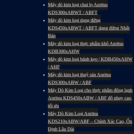
Máy dò kim loại chai lọ Anritsu
KDS300xABWT / ABFT
Máy dò kim loại dạng đứng
KDS450xABWT / ABFT dạng đứng Nhật
Bản
Máy dò kim loại thực phẩm khô Anritsu
KDB300xAHW
Máy dò kim loại bánh kẹo | KDB450xAHW
/ AHF
Máy dò kim loại thuỷ sản Anritsu
KDS300xABW / ABF
Máy Dò Kim Loại cho thực phẩm đông lạnh
Anritsu KDS450xABW / ABF độ nhạy cao,
tối ưu
Máy Dò Kim Loại Anritsu
KDS210xABW/ABF – Chính Xác Cao, Ổn
Định Lâu Dài