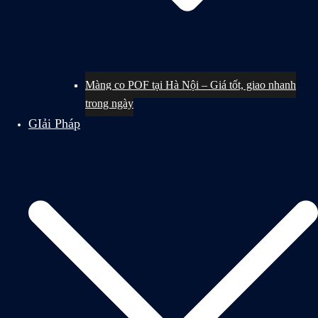
Màng co POF tại Hà Nội – Giá tốt, giao nhanh
trong ngày
GIải Pháp