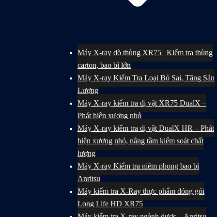
Máy X-ray dò thùng XR75 | Kiểm tra thùng
carton, bao bì lớn
Máy X-ray Kiểm Tra Loại Bỏ Sai, Tăng Sản
Lượng
Máy X-ray kiểm tra dị vật XR75 DualX –
Phát hiện xương nhỏ
Máy X-ray kiểm tra dị vật DualX HR – Phát
hiện xương nhỏ, nâng tầm kiểm soát chất
lượng
Máy X-ray Kiểm tra niêm phong bao bì
Anritsu
Máy kiểm tra X-Ray thực phẩm đóng gói
Long Life HD XR75
Máy kiểm tra X-ray ngành dược – Anritsu