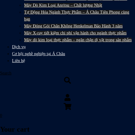
Máy Dò Kim Loại Anritsu – Chất lượng Nhật
Tự Động Hóa Ngành Thực Phẩm – Á Châu Tiên Phong cùng
bạn
Máy Đóng Gói Chân Không Henkelman Bảo Hành 3 năm
Máy X-ray tiết kiệm chi phí vận hành cho ngành thực phẩm
Máy dò kim loại thực phẩm – ngăn chặn dị vật trong sản phẩm
Dịch vụ
Cơ hội nghề nghiệp tại Á Châu
Liên hệ
Search
0
Your cart