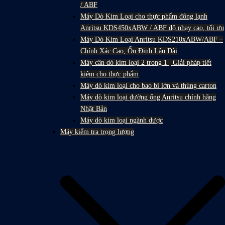
/ ABF
Máy Dò Kim Loại cho thực phẩm đông lạnh
Anritsu KDS450xABW / ABF độ nhạy cao, tối ưu
Máy Dò Kim Loại Anritsu KDS210xABW/ABF –
Chính Xác Cao, Ổn Định Lâu Dài
Máy cân dò kim loại 2 trong 1 | Giải pháp tiết
kiệm cho thực phẩm
Máy dò kim loại cho bao bì lớn và thùng carton
Máy dò kim loại đường ống Anritsu chính hãng
Nhật Bản
Máy dò kim loại ngành dược
Máy kiểm tra trọng lượng