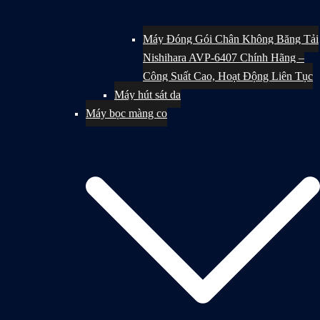
Máy Đóng Gói Chân Không Băng Tải
Nishihara AVP-6407 Chính Hãng –
Công Suất Cao, Hoạt Động Liên Tục
Máy hút sát da
Máy bọc màng co