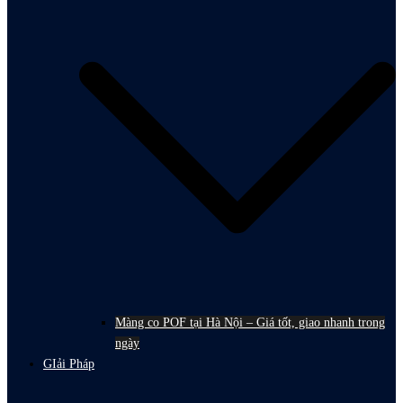
Màng co POF tại Hà Nội – Giá tốt, giao nhanh trong
ngày
GIải Pháp