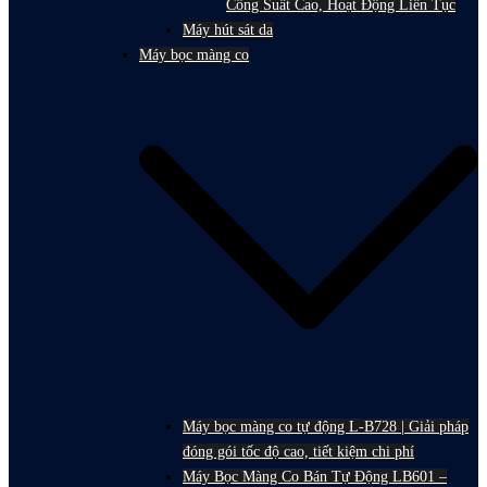
Công Suất Cao, Hoạt Động Liên Tục
Máy hút sát da
Máy bọc màng co
Máy bọc màng co tự động L-B728 | Giải pháp
đóng gói tốc độ cao, tiết kiệm chi phí
Máy Bọc Màng Co Bán Tự Động LB601 –