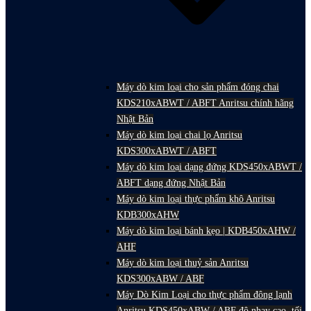
Máy dò kim loại cho sản phẩm đóng chai
KDS210xABWT / ABFT Anritsu chính hãng
Nhật Bản
Máy dò kim loại chai lọ Anritsu
KDS300xABWT / ABFT
Máy dò kim loại dạng đứng KDS450xABWT /
ABFT dạng đứng Nhật Bản
Máy dò kim loại thực phẩm khô Anritsu
KDB300xAHW
Máy dò kim loại bánh kẹo | KDB450xAHW /
AHF
Máy dò kim loại thuỷ sản Anritsu
KDS300xABW / ABF
Máy Dò Kim Loại cho thực phẩm đông lạnh
Anritsu KDS450xABW / ABF độ nhạy cao, tối