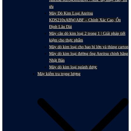
ưu
Máy Dò Kim Loại Anritsu
KDS210xABW/ABF – Chính Xác Cao, Ổn
Định Lâu Dài
Máy cân dò kim loại 2 trong 1 | Giải pháp tiết
kiệm cho thực phẩm
Máy dò kim loại cho bao bì lớn và thùng carton
Máy dò kim loại đường ống Anritsu chính hãng
Nhật Bản
Máy dò kim loại ngành dược
Máy kiểm tra trọng lượng