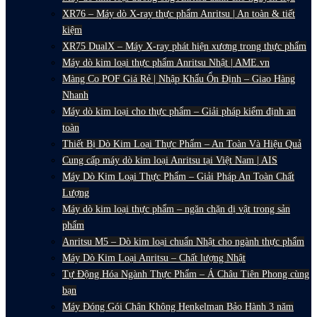
XR76 – Máy dò X-ray thực phẩm Anritsu | An toàn & tiết
kiệm
XR75 DualX – Máy X-ray phát hiện xương trong thực phẩm
Máy dò kim loại thực phẩm Anritsu Nhật | AME.vn
Màng Co POF Giá Rẻ | Nhập Khẩu Ổn Định – Giao Hàng
Nhanh
Máy dò kim loại cho thực phẩm – Giải pháp kiểm định an
toàn
Thiết Bị Dò Kim Loại Thực Phẩm – An Toàn Và Hiệu Quả
Cung cấp máy dò kim loại Anritsu tại Việt Nam | AIS
Máy Dò Kim Loại Thực Phẩm – Giải Pháp An Toàn Chất
Lượng
Máy dò kim loại thực phẩm – ngăn chặn dị vật trong sản
phẩm
Anritsu M5 – Dò kim loại chuẩn Nhật cho ngành thực phẩm
Máy Dò Kim Loại Anritsu – Chất lượng Nhật
Tự Động Hóa Ngành Thực Phẩm – Á Châu Tiên Phong cùng
bạn
Máy Đóng Gói Chân Không Henkelman Bảo Hành 3 năm