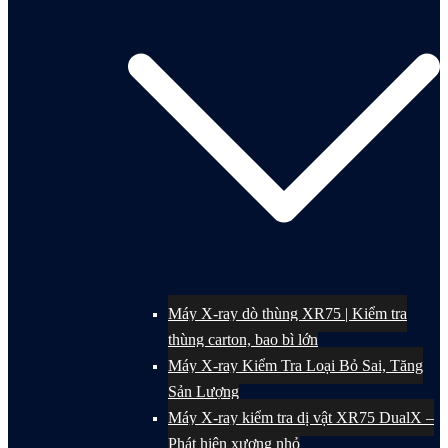
Máy X-ray dò thùng XR75 | Kiểm tra
thùng carton, bao bì lớn
Máy X-ray Kiểm Tra Loại Bỏ Sai, Tăng
Sản Lượng
Máy X-ray kiểm tra dị vật XR75 DualX –
Phát hiện xương nhỏ