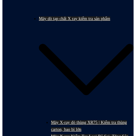
Máy dò tạp chất X ray kiểm tra sản phẩm
Máy X-ray dò thùng XR75 | Kiểm tra thùng
carton, bao bì lớn