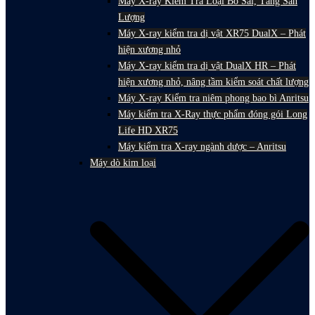
Máy X-ray Kiểm Tra Loại Bỏ Sai, Tăng Sản
Lượng
Máy X-ray kiểm tra dị vật XR75 DualX – Phát
hiện xương nhỏ
Máy X-ray kiểm tra dị vật DualX HR – Phát
hiện xương nhỏ, nâng tầm kiểm soát chất lượng
Máy X-ray Kiểm tra niêm phong bao bì Anritsu
Máy kiểm tra X-Ray thực phẩm đóng gói Long
Life HD XR75
Máy kiểm tra X-ray ngành dược – Anritsu
Máy dò kim loại