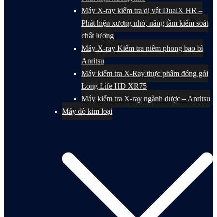
Máy X-ray kiểm tra dị vật DualX HR –
Phát hiện xương nhỏ, nâng tầm kiểm soát
chất lượng
Máy X-ray Kiểm tra niêm phong bao bì
Anritsu
Máy kiểm tra X-Ray thực phẩm đóng gói
Long Life HD XR75
Máy kiểm tra X-ray ngành dược – Anritsu
Máy dò kim loại