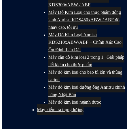
KDS300xABW / ABF
Máy Dò Kim Loại cho thực phẩm đông
lạnh Anritsu KDS450xABW / ABF độ
nhạy cao, tối ưu
Máy Dò Kim Loại Anritsu
KDS210xABW/ABF – Chính Xác Cao,
Ổn Định Lâu Dài
Máy cân dò kim loại 2 trong 1 | Giải pháp
tiết kiệm cho thực phẩm
Máy dò kim loại cho bao bì lớn và thùng
carton
Máy dò kim loại đường ống Anritsu chính
hãng Nhật Bản
Máy dò kim loại ngành dược
Máy kiểm tra trọng lượng