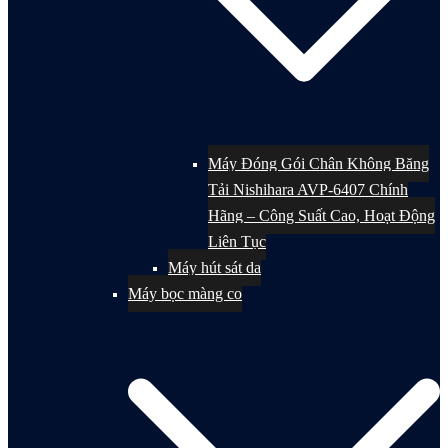
Máy Đóng Gói Chân Không Băng
Tải Nishihara AVP-6407 Chính
Hãng – Công Suất Cao, Hoạt Động
Liên Tục
Máy hút sát da
Máy bọc màng co