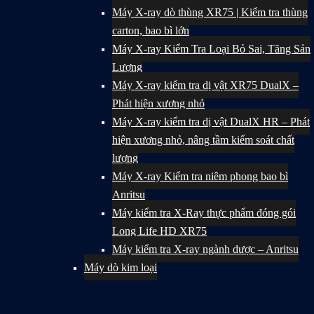
Máy X-ray dò thùng XR75 | Kiểm tra thùng
carton, bao bì lớn
Máy X-ray Kiểm Tra Loại Bỏ Sai, Tăng Sản
Lượng
Máy X-ray kiểm tra dị vật XR75 DualX –
Phát hiện xương nhỏ
Máy X-ray kiểm tra dị vật DualX HR – Phát
hiện xương nhỏ, nâng tầm kiểm soát chất
lượng
Máy X-ray Kiểm tra niêm phong bao bì
Anritsu
Máy kiểm tra X-Ray thực phẩm đóng gói
Long Life HD XR75
Máy kiểm tra X-ray ngành dược – Anritsu
Máy dò kim loại