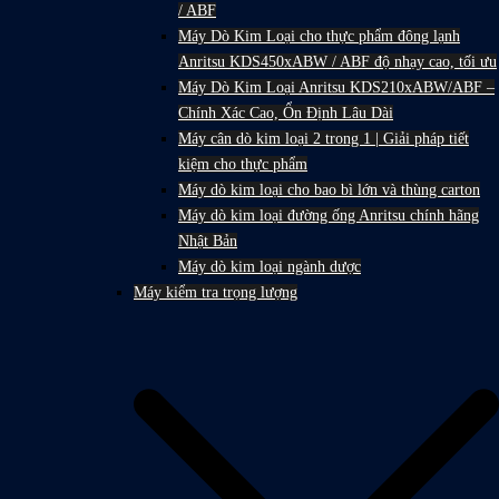
/ ABF
Máy Dò Kim Loại cho thực phẩm đông lạnh
Anritsu KDS450xABW / ABF độ nhạy cao, tối ưu
Máy Dò Kim Loại Anritsu KDS210xABW/ABF –
Chính Xác Cao, Ổn Định Lâu Dài
Máy cân dò kim loại 2 trong 1 | Giải pháp tiết
kiệm cho thực phẩm
Máy dò kim loại cho bao bì lớn và thùng carton
Máy dò kim loại đường ống Anritsu chính hãng
Nhật Bản
Máy dò kim loại ngành dược
Máy kiểm tra trọng lượng