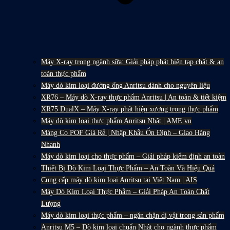
Máy X-ray trong ngành sữa: Giải pháp phát hiện tạp chất & an
toàn thực phẩm
Máy dò kim loại đường ống Anritsu dành cho nguyên liệu
XR76 – Máy dò X-ray thực phẩm Anritsu | An toàn & tiết kiệm
XR75 DualX – Máy X-ray phát hiện xương trong thực phẩm
Máy dò kim loại thực phẩm Anritsu Nhật | AME.vn
Màng Co POF Giá Rẻ | Nhập Khẩu Ổn Định – Giao Hàng
Nhanh
Máy dò kim loại cho thực phẩm – Giải pháp kiểm định an toàn
Thiết Bị Dò Kim Loại Thực Phẩm – An Toàn Và Hiệu Quả
Cung cấp máy dò kim loại Anritsu tại Việt Nam | AIS
Máy Dò Kim Loại Thực Phẩm – Giải Pháp An Toàn Chất
Lượng
Máy dò kim loại thực phẩm – ngăn chặn dị vật trong sản phẩm
Anritsu M5 – Dò kim loại chuẩn Nhật cho ngành thực phẩm