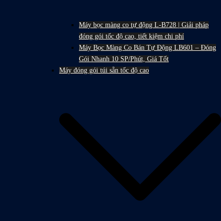
Máy bọc màng co tự động L-B728 | Giải pháp
đóng gói tốc độ cao, tiết kiệm chi phí
Máy Bọc Màng Co Bán Tự Động LB601 – Đóng
Gói Nhanh 10 SP/Phút, Giá Tốt
Máy đóng gói túi sẵn tốc độ cao