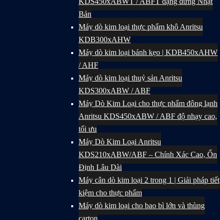
KDS450xABWT / ABFT dạng đứng Nhật
Bản
Máy dò kim loại thực phẩm khô Anritsu
KDB300xAHW
Máy dò kim loại bánh kẹo | KDB450xAHW
/ AHF
Máy dò kim loại thuỷ sản Anritsu
KDS300xABW / ABF
Máy Dò Kim Loại cho thực phẩm đông lạnh
Anritsu KDS450xABW / ABF độ nhạy cao,
tối ưu
Máy Dò Kim Loại Anritsu
KDS210xABW/ABF – Chính Xác Cao, Ổn
Định Lâu Dài
Máy cân dò kim loại 2 trong 1 | Giải pháp tiết
kiệm cho thực phẩm
Máy dò kim loại cho bao bì lớn và thùng
carton