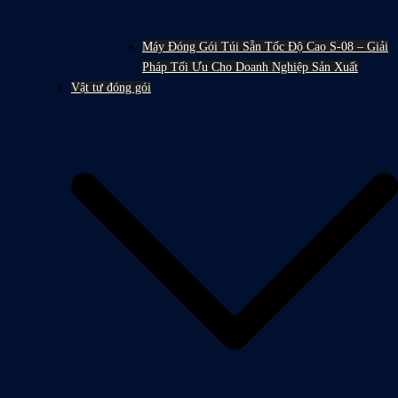
Máy Đóng Gói Túi Sẵn Tốc Độ Cao S-08 – Giải
Pháp Tối Ưu Cho Doanh Nghiệp Sản Xuất
Vật tư đóng gói