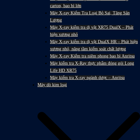
carton, bao bì lớn
Máy X-ray Kiểm Tra Loại Bỏ Sai, Tăng Sản
Lượng
Máy X-ray kiểm tra dị vật XR75 DualX – Phát
hiện xương nhỏ
Máy X-ray kiểm tra dị vật DualX HR – Phát hiện
xương nhỏ, nâng tầm kiểm soát chất lượng
Máy X-ray Kiểm tra niêm phong bao bì Anritsu
Máy kiểm tra X-Ray thực phẩm đóng gói Long
Life HD XR75
Máy kiểm tra X-ray ngành dược – Anritsu
Máy dò kim loại