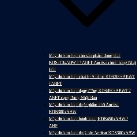
Máy dò kim loại cho sản phẩm đóng chai
KDS210xABWT / ABFT Anritsu chính hãng Nhật
Bản
Máy dò kim loại chai lọ Anritsu KDS300xABWT
/ ABFT
Máy dò kim loại dạng đứng KDS450xABWT /
ABFT dạng đứng Nhật Bản
Máy dò kim loại thực phẩm khô Anritsu
KDB300xAHW
Máy dò kim loại bánh kẹo | KDB450xAHW /
AHF
Máy dò kim loại thuỷ sản Anritsu KDS300xABW