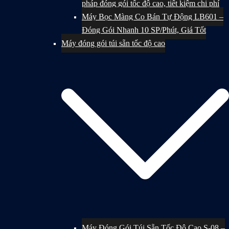
pháp đóng gói tốc độ cao, tiết kiệm chi phí
Máy Bọc Màng Co Bán Tự Động LB601 –
Đóng Gói Nhanh 10 SP/Phút, Giá Tốt
Máy đóng gói túi sẵn tốc độ cao
Máy Đóng Gói Túi Sẵn Tốc Độ Cao S-08 –