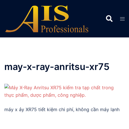
Chuyển
đến
Search
nội
Tog
dung
men
may-x-ray-anritsu-xr75
máy x ảy XR75 tiết kiệm chi phí, không cần máy lạnh