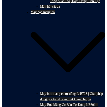
Công Suất Cao, Hoạt Động Liên Tục
Máy hút sát da
Máy bọc màng co
Máy bọc màng co tự động L-B728 | Giải pháp
đóng gói tốc độ cao, tiết kiệm chi phí
Máy Bọc Màng Co Bán Tự Động LB601 –