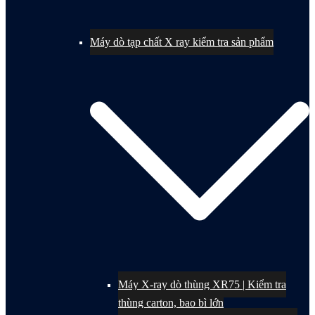
Máy dò tạp chất X ray kiểm tra sản phẩm
Máy X-ray dò thùng XR75 | Kiểm tra
thùng carton, bao bì lớn