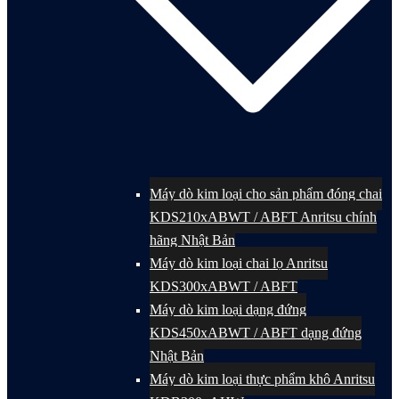
Máy dò kim loại cho sản phẩm đóng chai
KDS210xABWT / ABFT Anritsu chính
hãng Nhật Bản
Máy dò kim loại chai lọ Anritsu
KDS300xABWT / ABFT
Máy dò kim loại dạng đứng
KDS450xABWT / ABFT dạng đứng
Nhật Bản
Máy dò kim loại thực phẩm khô Anritsu