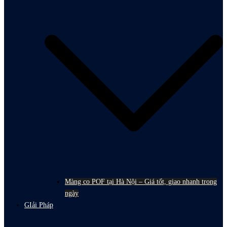
Màng co POF tại Hà Nội – Giá tốt, giao nhanh trong
ngày
GIải Pháp