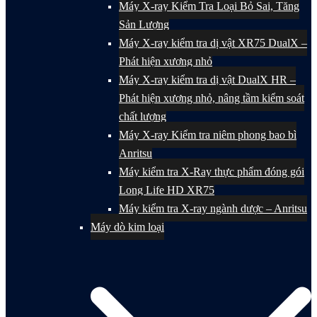
Máy X-ray Kiểm Tra Loại Bỏ Sai, Tăng
Sản Lượng
Máy X-ray kiểm tra dị vật XR75 DualX –
Phát hiện xương nhỏ
Máy X-ray kiểm tra dị vật DualX HR –
Phát hiện xương nhỏ, nâng tầm kiểm soát
chất lượng
Máy X-ray Kiểm tra niêm phong bao bì
Anritsu
Máy kiểm tra X-Ray thực phẩm đóng gói
Long Life HD XR75
Máy kiểm tra X-ray ngành dược – Anritsu
Máy dò kim loại