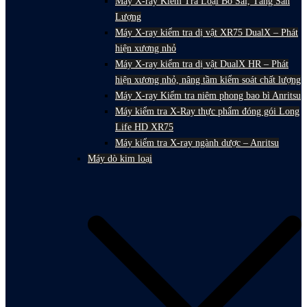
Máy X-ray Kiểm Tra Loại Bỏ Sai, Tăng Sản
Lượng
Máy X-ray kiểm tra dị vật XR75 DualX – Phát
hiện xương nhỏ
Máy X-ray kiểm tra dị vật DualX HR – Phát
hiện xương nhỏ, nâng tầm kiểm soát chất lượng
Máy X-ray Kiểm tra niêm phong bao bì Anritsu
Máy kiểm tra X-Ray thực phẩm đóng gói Long
Life HD XR75
Máy kiểm tra X-ray ngành dược – Anritsu
Máy dò kim loại