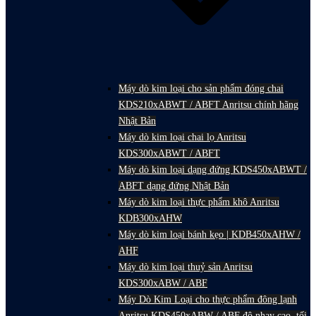
Máy dò kim loại cho sản phẩm đóng chai
KDS210xABWT / ABFT Anritsu chính hãng
Nhật Bản
Máy dò kim loại chai lọ Anritsu
KDS300xABWT / ABFT
Máy dò kim loại dạng đứng KDS450xABWT /
ABFT dạng đứng Nhật Bản
Máy dò kim loại thực phẩm khô Anritsu
KDB300xAHW
Máy dò kim loại bánh kẹo | KDB450xAHW /
AHF
Máy dò kim loại thuỷ sản Anritsu
KDS300xABW / ABF
Máy Dò Kim Loại cho thực phẩm đông lạnh
Anritsu KDS450xABW / ABF độ nhạy cao, tối