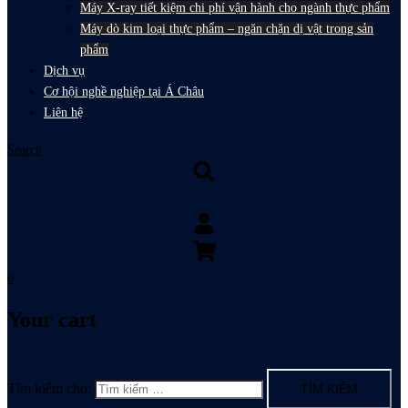
Máy X-ray tiết kiệm chi phí vận hành cho ngành thực phẩm
Máy dò kim loại thực phẩm – ngăn chặn dị vật trong sản
phẩm
Dịch vụ
Cơ hội nghề nghiệp tại Á Châu
Liên hệ
Search
0
Your cart
Tìm kiếm cho: