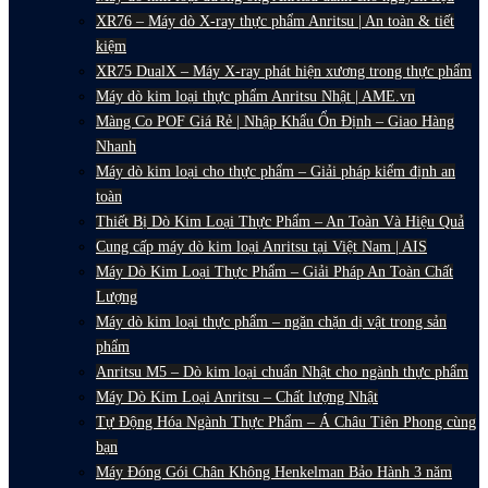
XR76 – Máy dò X-ray thực phẩm Anritsu | An toàn & tiết
kiệm
XR75 DualX – Máy X-ray phát hiện xương trong thực phẩm
Máy dò kim loại thực phẩm Anritsu Nhật | AME.vn
Màng Co POF Giá Rẻ | Nhập Khẩu Ổn Định – Giao Hàng
Nhanh
Máy dò kim loại cho thực phẩm – Giải pháp kiểm định an
toàn
Thiết Bị Dò Kim Loại Thực Phẩm – An Toàn Và Hiệu Quả
Cung cấp máy dò kim loại Anritsu tại Việt Nam | AIS
Máy Dò Kim Loại Thực Phẩm – Giải Pháp An Toàn Chất
Lượng
Máy dò kim loại thực phẩm – ngăn chặn dị vật trong sản
phẩm
Anritsu M5 – Dò kim loại chuẩn Nhật cho ngành thực phẩm
Máy Dò Kim Loại Anritsu – Chất lượng Nhật
Tự Động Hóa Ngành Thực Phẩm – Á Châu Tiên Phong cùng
bạn
Máy Đóng Gói Chân Không Henkelman Bảo Hành 3 năm