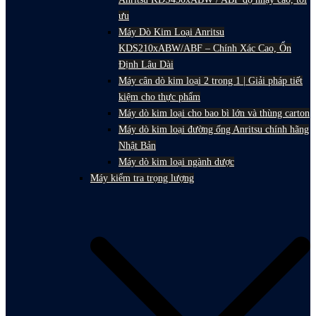
ưu
Máy Dò Kim Loại Anritsu
KDS210xABW/ABF – Chính Xác Cao, Ổn
Định Lâu Dài
Máy cân dò kim loại 2 trong 1 | Giải pháp tiết
kiệm cho thực phẩm
Máy dò kim loại cho bao bì lớn và thùng carton
Máy dò kim loại đường ống Anritsu chính hãng
Nhật Bản
Máy dò kim loại ngành dược
Máy kiểm tra trọng lượng