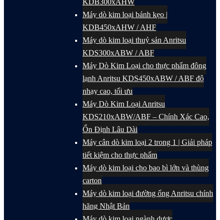
KDB300xAHW
Máy dò kim loại bánh kẹo |
KDB450xAHW / AHF
Máy dò kim loại thuỷ sản Anritsu
KDS300xABW / ABF
Máy Dò Kim Loại cho thực phẩm đông
lạnh Anritsu KDS450xABW / ABF độ
nhạy cao, tối ưu
Máy Dò Kim Loại Anritsu
KDS210xABW/ABF – Chính Xác Cao,
Ổn Định Lâu Dài
Máy cân dò kim loại 2 trong 1 | Giải pháp
tiết kiệm cho thực phẩm
Máy dò kim loại cho bao bì lớn và thùng
carton
Máy dò kim loại đường ống Anritsu chính
hãng Nhật Bản
Máy dò kim loại ngành dược