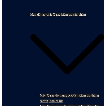
Máy dò tạp chất X ray kiểm tra sản phẩm
Máy X-ray dò thùng XR75 | Kiểm tra thùng
carton, bao bì lớn