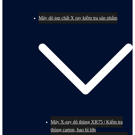
Máy dò tạp chất X ray kiểm tra sản phẩm
Máy X-ray dò thùng XR75 | Kiểm tra
thùng carton, bao bì lớn