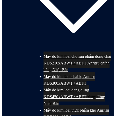
Máy dò kim loại cho sản phẩm đóng chai
KDS210xABWT / ABFT Anritsu chính
hãng Nhật Bản
Máy dò kim loại chai lọ Anritsu
KDS300xABWT / ABFT
Máy dò kim loại dạng đứng
KDS450xABWT / ABFT dạng đứng
Nhật Bản
Máy dò kim loại thực phẩm khô Anritsu