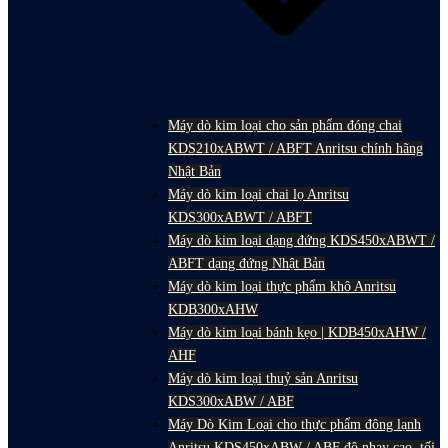
Máy dò kim loại cho sản phẩm đóng chai
KDS210xABWT / ABFT Anritsu chính hãng
Nhật Bản
Máy dò kim loại chai lọ Anritsu
KDS300xABWT / ABFT
Máy dò kim loại dạng đứng KDS450xABWT /
ABFT dạng đứng Nhật Bản
Máy dò kim loại thực phẩm khô Anritsu
KDB300xAHW
Máy dò kim loại bánh kẹo | KDB450xAHW /
AHF
Máy dò kim loại thuỷ sản Anritsu
KDS300xABW / ABF
Máy Dò Kim Loại cho thực phẩm đông lạnh
Anritsu KDS450xABW / ABF độ nhạy cao, tối