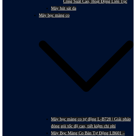
Công Suất Cao, Hoạt Động Liên Tục
Máy hút sát da
Máy bọc màng co
Máy bọc màng co tự động L-B728 | Giải pháp
đóng gói tốc độ cao, tiết kiệm chi phí
Máy Bọc Màng Co Bán Tự Động LB601 –