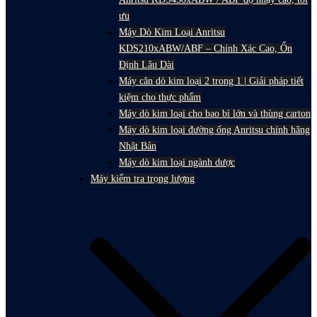
ưu
Máy Dò Kim Loại Anritsu
KDS210xABW/ABF – Chính Xác Cao, Ổn
Định Lâu Dài
Máy cân dò kim loại 2 trong 1 | Giải pháp tiết
kiệm cho thực phẩm
Máy dò kim loại cho bao bì lớn và thùng carton
Máy dò kim loại đường ống Anritsu chính hãng
Nhật Bản
Máy dò kim loại ngành dược
Máy kiểm tra trọng lượng