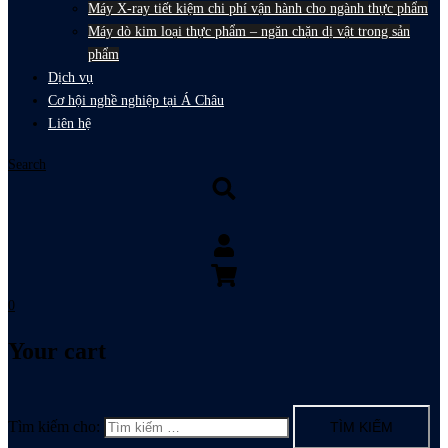
Máy X-ray tiết kiệm chi phí vận hành cho ngành thực phẩm
Máy dò kim loại thực phẩm – ngăn chặn dị vật trong sản
phẩm
Dịch vụ
Cơ hội nghề nghiệp tại Á Châu
Liên hệ
Search
0
Your cart
Tìm kiếm cho: