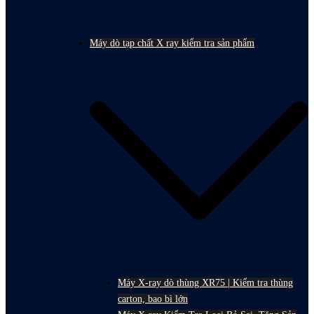
Máy dò tạp chất X ray kiểm tra sản phẩm
Máy X-ray dò thùng XR75 | Kiểm tra thùng
carton, bao bì lớn