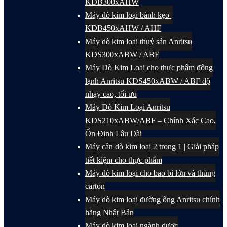
KDB300xAHW
Máy dò kim loại bánh kẹo |
KDB450xAHW / AHF
Máy dò kim loại thuỷ sản Anritsu
KDS300xABW / ABF
Máy Dò Kim Loại cho thực phẩm đông
lạnh Anritsu KDS450xABW / ABF độ
nhạy cao, tối ưu
Máy Dò Kim Loại Anritsu
KDS210xABW/ABF – Chính Xác Cao,
Ổn Định Lâu Dài
Máy cân dò kim loại 2 trong 1 | Giải pháp
tiết kiệm cho thực phẩm
Máy dò kim loại cho bao bì lớn và thùng
carton
Máy dò kim loại đường ống Anritsu chính
hãng Nhật Bản
Máy dò kim loại ngành dược