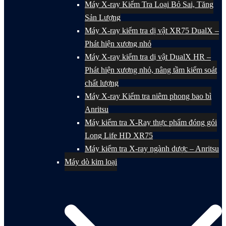
Máy X-ray Kiểm Tra Loại Bỏ Sai, Tăng
Sản Lượng
Máy X-ray kiểm tra dị vật XR75 DualX –
Phát hiện xương nhỏ
Máy X-ray kiểm tra dị vật DualX HR –
Phát hiện xương nhỏ, nâng tầm kiểm soát
chất lượng
Máy X-ray Kiểm tra niêm phong bao bì
Anritsu
Máy kiểm tra X-Ray thực phẩm đóng gói
Long Life HD XR75
Máy kiểm tra X-ray ngành dược – Anritsu
Máy dò kim loại