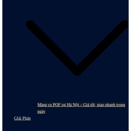
Màng co POF tại Hà Nội – Giá tốt, giao nhanh trong
ngày
GIải Pháp