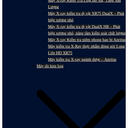
Máy X-ray Kiểm Tra Loại Bỏ Sai, Tăng Sản
Lượng
Máy X-ray kiểm tra dị vật XR75 DualX – Phát
hiện xương nhỏ
Máy X-ray kiểm tra dị vật DualX HR – Phát
hiện xương nhỏ, nâng tầm kiểm soát chất lượng
Máy X-ray Kiểm tra niêm phong bao bì Anritsu
Máy kiểm tra X-Ray thực phẩm đóng gói Long
Life HD XR75
Máy kiểm tra X-ray ngành dược – Anritsu
Máy dò kim loại