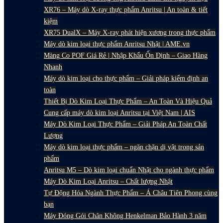
XR76 – Máy dò X-ray thực phẩm Anritsu | An toàn & tiết
kiệm
XR75 DualX – Máy X-ray phát hiện xương trong thực phẩm
Máy dò kim loại thực phẩm Anritsu Nhật | AME.vn
Màng Co POF Giá Rẻ | Nhập Khẩu Ổn Định – Giao Hàng
Nhanh
Máy dò kim loại cho thực phẩm – Giải pháp kiểm định an
toàn
Thiết Bị Dò Kim Loại Thực Phẩm – An Toàn Và Hiệu Quả
Cung cấp máy dò kim loại Anritsu tại Việt Nam | AIS
Máy Dò Kim Loại Thực Phẩm – Giải Pháp An Toàn Chất
Lượng
Máy dò kim loại thực phẩm – ngăn chặn dị vật trong sản
phẩm
Anritsu M5 – Dò kim loại chuẩn Nhật cho ngành thực phẩm
Máy Dò Kim Loại Anritsu – Chất lượng Nhật
Tự Động Hóa Ngành Thực Phẩm – Á Châu Tiên Phong cùng
bạn
Máy Đóng Gói Chân Không Henkelman Bảo Hành 3 năm