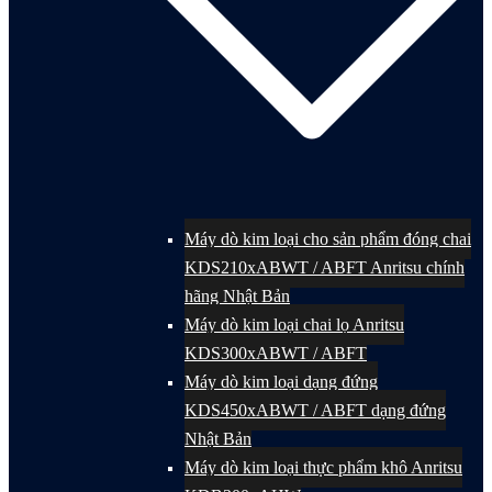
Máy dò kim loại cho sản phẩm đóng chai
KDS210xABWT / ABFT Anritsu chính
hãng Nhật Bản
Máy dò kim loại chai lọ Anritsu
KDS300xABWT / ABFT
Máy dò kim loại dạng đứng
KDS450xABWT / ABFT dạng đứng
Nhật Bản
Máy dò kim loại thực phẩm khô Anritsu