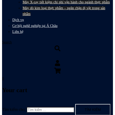
Máy X-ray tiết kiệm chi phí vận hành cho ngành thực phẩm
Máy dò kim loại thực phẩm – ngăn chặn dị vật trong sản
phẩm
Dịch vụ
Cơ hội nghề nghiệp tại Á Châu
Liên hệ
Search
0
Your cart
Tìm kiếm cho: