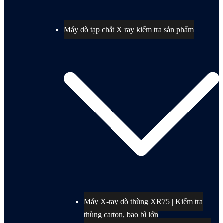
Máy dò tạp chất X ray kiểm tra sản phẩm
Máy X-ray dò thùng XR75 | Kiểm tra
thùng carton, bao bì lớn