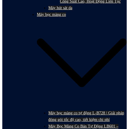
Công Suất Cao, Hoạt Động Liên Tục
Máy hút sát da
Máy bọc màng co
Máy bọc màng co tự động L-B728 | Giải pháp
đóng gói tốc độ cao, tiết kiệm chi phí
Máy Bọc Màng Co Bán Tự Động LB601 –