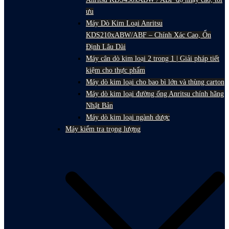
ưu
Máy Dò Kim Loại Anritsu
KDS210xABW/ABF – Chính Xác Cao, Ổn
Định Lâu Dài
Máy cân dò kim loại 2 trong 1 | Giải pháp tiết
kiệm cho thực phẩm
Máy dò kim loại cho bao bì lớn và thùng carton
Máy dò kim loại đường ống Anritsu chính hãng
Nhật Bản
Máy dò kim loại ngành dược
Máy kiểm tra trọng lượng