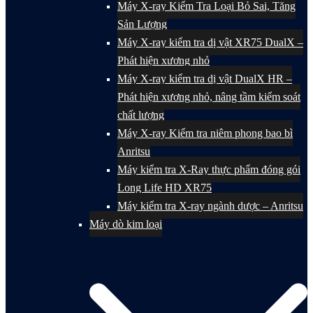
Máy X-ray Kiểm Tra Loại Bỏ Sai, Tăng
Sản Lượng
Máy X-ray kiểm tra dị vật XR75 DualX –
Phát hiện xương nhỏ
Máy X-ray kiểm tra dị vật DualX HR –
Phát hiện xương nhỏ, nâng tầm kiểm soát
chất lượng
Máy X-ray Kiểm tra niêm phong bao bì
Anritsu
Máy kiểm tra X-Ray thực phẩm đóng gói
Long Life HD XR75
Máy kiểm tra X-ray ngành dược – Anritsu
Máy dò kim loại