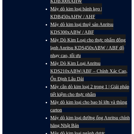
KDB300xAHW
Máy dò kim loại bánh kẹo |
KDB450xAHW / AHF
Máy dò kim loại thuỷ sản Anritsu
KDS300xABW / ABF
Máy Dò Kim Loại cho thực phẩm đông
lạnh Anritsu KDS450xABW / ABF độ
nhạy cao, tối ưu
Máy Dò Kim Loại Anritsu
KDS210xABW/ABF – Chính Xác Cao,
Ổn Định Lâu Dài
Máy cân dò kim loại 2 trong 1 | Giải pháp
tiết kiệm cho thực phẩm
Máy dò kim loại cho bao bì lớn và thùng
carton
Máy dò kim loại đường ống Anritsu chính
hãng Nhật Bản
Máy dò kim loại ngành dược