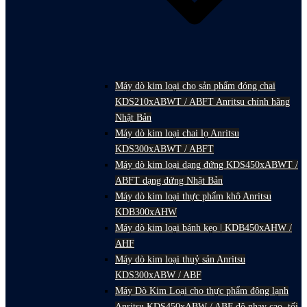
Máy dò kim loại cho sản phẩm đóng chai
KDS210xABWT / ABFT Anritsu chính hãng
Nhật Bản
Máy dò kim loại chai lọ Anritsu
KDS300xABWT / ABFT
Máy dò kim loại dạng đứng KDS450xABWT /
ABFT dạng đứng Nhật Bản
Máy dò kim loại thực phẩm khô Anritsu
KDB300xAHW
Máy dò kim loại bánh kẹo | KDB450xAHW /
AHF
Máy dò kim loại thuỷ sản Anritsu
KDS300xABW / ABF
Máy Dò Kim Loại cho thực phẩm đông lạnh
Anritsu KDS450xABW / ABF độ nhạy cao, tối