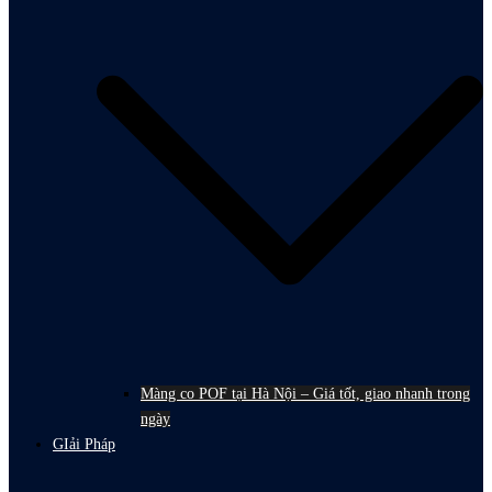
Màng co POF tại Hà Nội – Giá tốt, giao nhanh trong
ngày
GIải Pháp