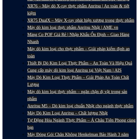
XR76 – Máy dò X-ray thực phẩm Anritsu | An toàn & tiết
kiệm
XR75 DualX – Máy X-ray phát hiện xương trong thực phẩm
Máy dò kim loại thực phẩm Anritsu Nhật | AME.vn
Màng Co POF Giá Rẻ | Nhập Khẩu Ổn Định – Giao Hàng
Nhanh
Máy dò kim loại cho thực phẩm – Giải pháp kiểm định an
toàn
Thiết Bị Dò Kim Loại Thực Phẩm – An Toàn Và Hiệu Quả
Cung cấp máy dò kim loại Anritsu tại Việt Nam | AIS
Máy Dò Kim Loại Thực Phẩm – Giải Pháp An Toàn Chất
Lượng
Máy dò kim loại thực phẩm – ngăn chặn dị vật trong sản
phẩm
Anritsu M5 – Dò kim loại chuẩn Nhật cho ngành thực phẩm
Máy Dò Kim Loại Anritsu – Chất lượng Nhật
Tự Động Hóa Ngành Thực Phẩm – Á Châu Tiên Phong cùng
bạn
Máy Đóng Gói Chân Không Henkelman Bảo Hành 3 năm