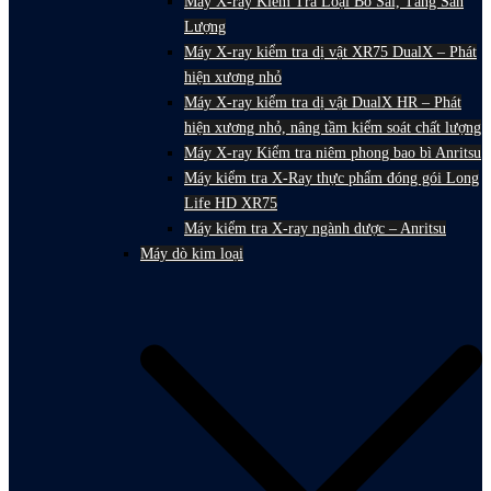
Máy X-ray Kiểm Tra Loại Bỏ Sai, Tăng Sản
Lượng
Máy X-ray kiểm tra dị vật XR75 DualX – Phát
hiện xương nhỏ
Máy X-ray kiểm tra dị vật DualX HR – Phát
hiện xương nhỏ, nâng tầm kiểm soát chất lượng
Máy X-ray Kiểm tra niêm phong bao bì Anritsu
Máy kiểm tra X-Ray thực phẩm đóng gói Long
Life HD XR75
Máy kiểm tra X-ray ngành dược – Anritsu
Máy dò kim loại