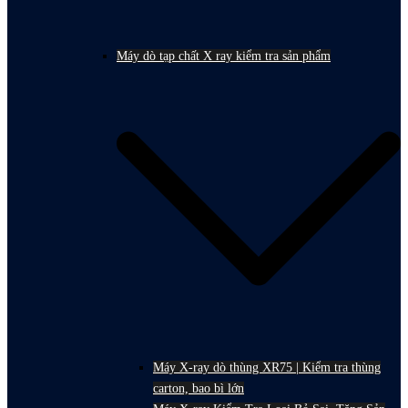
Máy dò tạp chất X ray kiểm tra sản phẩm
Máy X-ray dò thùng XR75 | Kiểm tra thùng
carton, bao bì lớn