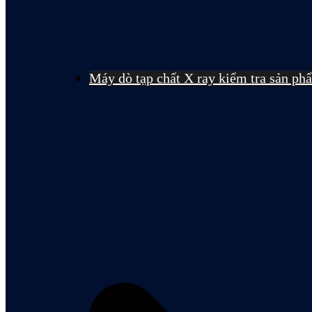
Máy dò tạp chất X ray kiểm tra sản ph