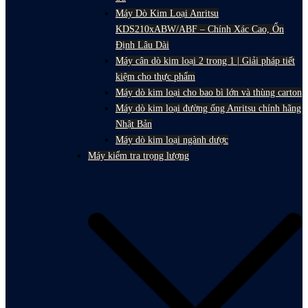
Máy Dò Kim Loại Anritsu
KDS210xABW/ABF – Chính Xác Cao, Ổn
Định Lâu Dài
Máy cân dò kim loại 2 trong 1 | Giải pháp tiết
kiệm cho thực phẩm
Máy dò kim loại cho bao bì lớn và thùng carton
Máy dò kim loại đường ống Anritsu chính hãng
Nhật Bản
Máy dò kim loại ngành dược
Máy kiểm tra trọng lượng