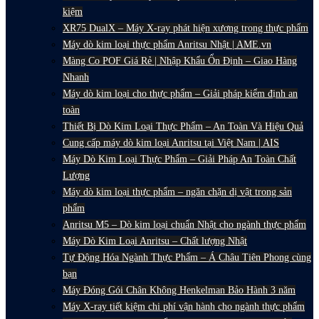
kiệm
XR75 DualX – Máy X-ray phát hiện xương trong thực phẩm
Máy dò kim loại thực phẩm Anritsu Nhật | AME.vn
Màng Co POF Giá Rẻ | Nhập Khẩu Ổn Định – Giao Hàng
Nhanh
Máy dò kim loại cho thực phẩm – Giải pháp kiểm định an
toàn
Thiết Bị Dò Kim Loại Thực Phẩm – An Toàn Và Hiệu Quả
Cung cấp máy dò kim loại Anritsu tại Việt Nam | AIS
Máy Dò Kim Loại Thực Phẩm – Giải Pháp An Toàn Chất
Lượng
Máy dò kim loại thực phẩm – ngăn chặn dị vật trong sản
phẩm
Anritsu M5 – Dò kim loại chuẩn Nhật cho ngành thực phẩm
Máy Dò Kim Loại Anritsu – Chất lượng Nhật
Tự Động Hóa Ngành Thực Phẩm – Á Châu Tiên Phong cùng
bạn
Máy Đóng Gói Chân Không Henkelman Bảo Hành 3 năm
Máy X-ray tiết kiệm chi phí vận hành cho ngành thực phẩm