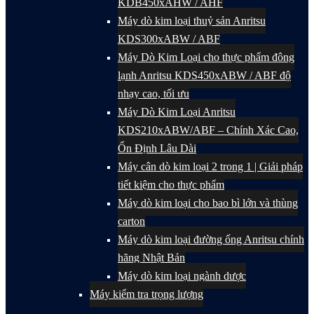
KDB450xAHW / AHF
Máy dò kim loại thuỷ sản Anritsu
KDS300xABW / ABF
Máy Dò Kim Loại cho thực phẩm đông
lạnh Anritsu KDS450xABW / ABF độ
nhạy cao, tối ưu
Máy Dò Kim Loại Anritsu
KDS210xABW/ABF – Chính Xác Cao,
Ổn Định Lâu Dài
Máy cân dò kim loại 2 trong 1 | Giải pháp
tiết kiệm cho thực phẩm
Máy dò kim loại cho bao bì lớn và thùng
carton
Máy dò kim loại đường ống Anritsu chính
hãng Nhật Bản
Máy dò kim loại ngành dược
Máy kiểm tra trọng lượng