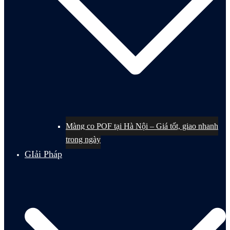
Màng co POF tại Hà Nội – Giá tốt, giao nhanh
trong ngày
GIải Pháp