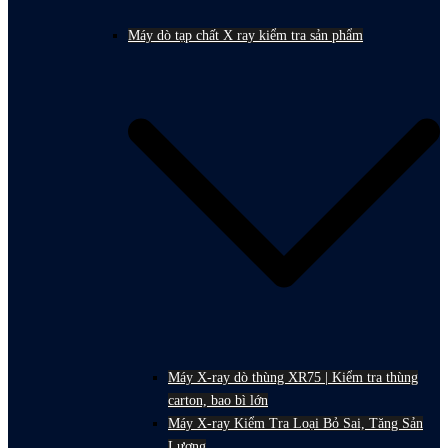
Máy dò tạp chất X ray kiểm tra sản phẩm
Máy X-ray dò thùng XR75 | Kiểm tra thùng
carton, bao bì lớn
Máy X-ray Kiểm Tra Loại Bỏ Sai, Tăng Sản
Lượng