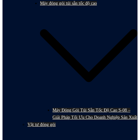
Máy đóng gói túi sẵn tốc độ cao
Máy Đóng Gói Túi Sẵn Tốc Độ Cao S-08 –
Giải Pháp Tối Ưu Cho Doanh Nghiệp Sản Xuất
Vật tư đóng gói