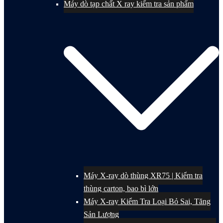
Máy dò tạp chất X ray kiểm tra sản phẩm
Máy X-ray dò thùng XR75 | Kiểm tra
thùng carton, bao bì lớn
Máy X-ray Kiểm Tra Loại Bỏ Sai, Tăng
Sản Lượng