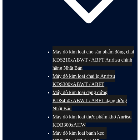
Máy dò kim loại cho sản phẩm đóng chai
KDS210xABWT / ABFT Anritsu chính
hãng Nhật Bản
Máy dò kim loại chai lọ Anritsu
KDS300xABWT / ABFT
Máy dò kim loại dạng đứng
KDS450xABWT / ABFT dạng đứng
Nhật Bản
Máy dò kim loại thực phẩm khô Anritsu
KDB300xAHW
Máy dò kim loại bánh kẹo |