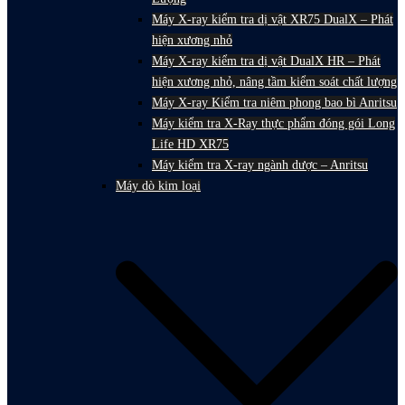
Máy X-ray kiểm tra dị vật XR75 DualX – Phát
hiện xương nhỏ
Máy X-ray kiểm tra dị vật DualX HR – Phát
hiện xương nhỏ, nâng tầm kiểm soát chất lượng
Máy X-ray Kiểm tra niêm phong bao bì Anritsu
Máy kiểm tra X-Ray thực phẩm đóng gói Long
Life HD XR75
Máy kiểm tra X-ray ngành dược – Anritsu
Máy dò kim loại