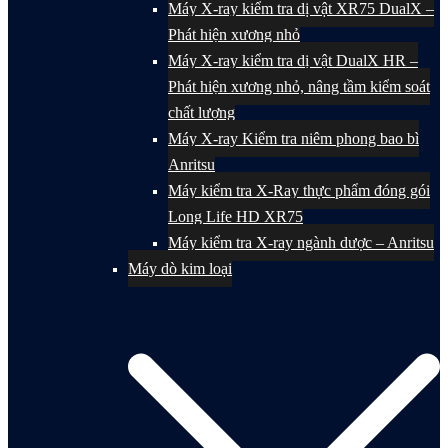
Máy X-ray kiểm tra dị vật XR75 DualX –
Phát hiện xương nhỏ
Máy X-ray kiểm tra dị vật DualX HR –
Phát hiện xương nhỏ, nâng tầm kiểm soát
chất lượng
Máy X-ray Kiểm tra niêm phong bao bì
Anritsu
Máy kiểm tra X-Ray thực phẩm đóng gói
Long Life HD XR75
Máy kiểm tra X-ray ngành dược – Anritsu
Máy dò kim loại