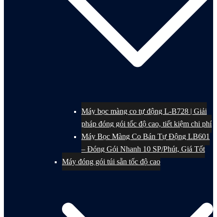
Máy bọc màng co tự động L-B728 | Giải
pháp đóng gói tốc độ cao, tiết kiệm chi phí
Máy Bọc Màng Co Bán Tự Động LB601
– Đóng Gói Nhanh 10 SP/Phút, Giá Tốt
Máy đóng gói túi sẵn tốc độ cao