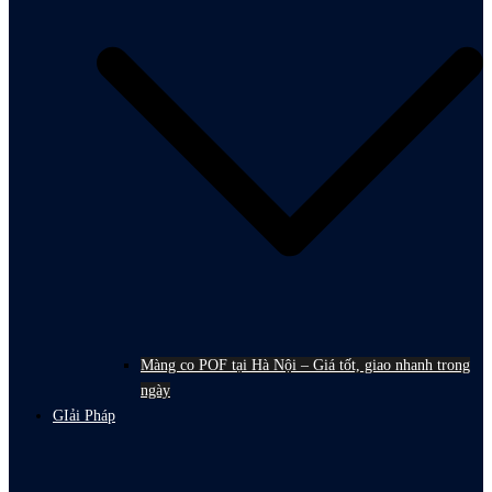
Màng co POF tại Hà Nội – Giá tốt, giao nhanh trong
ngày
GIải Pháp