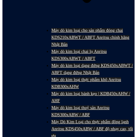
Máy dò kim loại cho sản phẩm đóng chai
KDS210xABWT / ABFT Anritsu chính hãng
Nhật Bản
Máy dò kim loại chai lọ Anritsu
KDS300xABWT / ABFT
Máy dò kim loại dạng đứng KDS450xABWT /
ABFT dạng đứng Nhật Bản
Máy dò kim loại thực phẩm khô Anritsu
KDB300xAHW
Máy dò kim loại bánh kẹo | KDB450xAHW /
AHF
Máy dò kim loại thuỷ sản Anritsu
KDS300xABW / ABF
Máy Dò Kim Loại cho thực phẩm đông lạnh
Anritsu KDS450xABW / ABF độ nhạy cao, tối
ưu