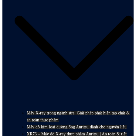
Máy X-ray trong ngành sữa: Giải pháp phát hiện tạp chất &
an toàn thực phẩm
Máy dò kim loại đường ống Anritsu dành cho nguyên liệu
XR76 – Máy dò X-ray thực phẩm Anritsu | An toàn & tiết