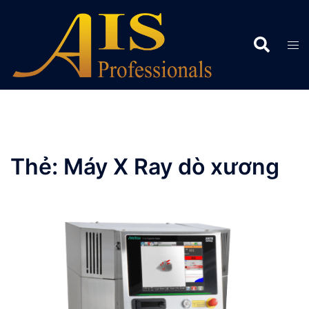
Chuyển
đến
Search
nội
Tog
dung
men
Thẻ:
Máy X Ray dò xương