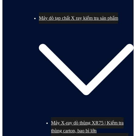
Máy dò tạp chất X ray kiểm tra sản phẩm
Máy X-ray dò thùng XR75 | Kiểm tra
thùng carton, bao bì lớn