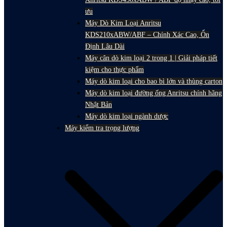
ưu
Máy Dò Kim Loại Anritsu
KDS210xABW/ABF – Chính Xác Cao, Ổn
Định Lâu Dài
Máy cân dò kim loại 2 trong 1 | Giải pháp tiết
kiệm cho thực phẩm
Máy dò kim loại cho bao bì lớn và thùng carton
Máy dò kim loại đường ống Anritsu chính hãng
Nhật Bản
Máy dò kim loại ngành dược
Máy kiểm tra trọng lượng