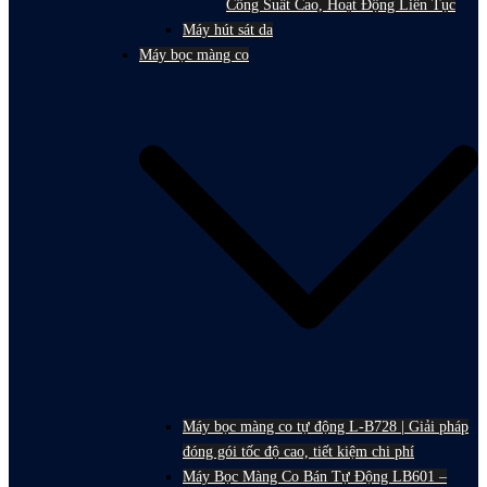
Công Suất Cao, Hoạt Động Liên Tục
Máy hút sát da
Máy bọc màng co
Máy bọc màng co tự động L-B728 | Giải pháp
đóng gói tốc độ cao, tiết kiệm chi phí
Máy Bọc Màng Co Bán Tự Động LB601 –