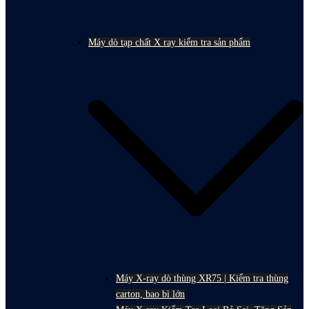
Máy dò tạp chất X ray kiểm tra sản phẩm
Máy X-ray dò thùng XR75 | Kiểm tra thùng
carton, bao bì lớn