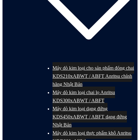
Máy dò kim loại cho sản phẩm đóng chai
KDS210xABWT / ABFT Anritsu chính
hãng Nhật Bản
Máy dò kim loại chai lọ Anritsu
KDS300xABWT / ABFT
Máy dò kim loại dạng đứng
KDS450xABWT / ABFT dạng đứng
Nhật Bản
Máy dò kim loại thực phẩm khô Anritsu