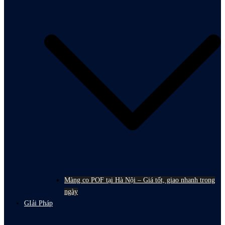
Màng co POF tại Hà Nội – Giá tốt, giao nhanh trong
ngày
GIải Pháp