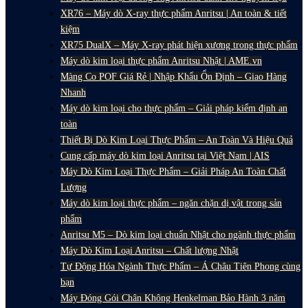
XR76 – Máy dò X-ray thực phẩm Anritsu | An toàn & tiết
kiệm
XR75 DualX – Máy X-ray phát hiện xương trong thực phẩm
Máy dò kim loại thực phẩm Anritsu Nhật | AME.vn
Màng Co POF Giá Rẻ | Nhập Khẩu Ổn Định – Giao Hàng
Nhanh
Máy dò kim loại cho thực phẩm – Giải pháp kiểm định an
toàn
Thiết Bị Dò Kim Loại Thực Phẩm – An Toàn Và Hiệu Quả
Cung cấp máy dò kim loại Anritsu tại Việt Nam | AIS
Máy Dò Kim Loại Thực Phẩm – Giải Pháp An Toàn Chất
Lượng
Máy dò kim loại thực phẩm – ngăn chặn dị vật trong sản
phẩm
Anritsu M5 – Dò kim loại chuẩn Nhật cho ngành thực phẩm
Máy Dò Kim Loại Anritsu – Chất lượng Nhật
Tự Động Hóa Ngành Thực Phẩm – Á Châu Tiên Phong cùng
bạn
Máy Đóng Gói Chân Không Henkelman Bảo Hành 3 năm