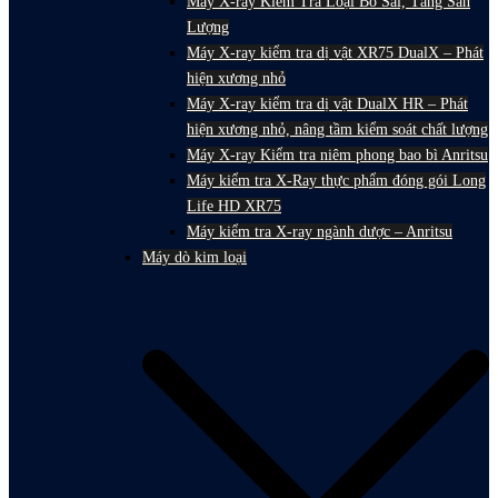
Máy X-ray Kiểm Tra Loại Bỏ Sai, Tăng Sản
Lượng
Máy X-ray kiểm tra dị vật XR75 DualX – Phát
hiện xương nhỏ
Máy X-ray kiểm tra dị vật DualX HR – Phát
hiện xương nhỏ, nâng tầm kiểm soát chất lượng
Máy X-ray Kiểm tra niêm phong bao bì Anritsu
Máy kiểm tra X-Ray thực phẩm đóng gói Long
Life HD XR75
Máy kiểm tra X-ray ngành dược – Anritsu
Máy dò kim loại