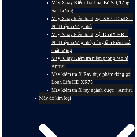
Máy X-ray Kiểm Tra Loại Bỏ Sai, Tăng
Sản Lượng
Máy X-ray kiểm tra dị vật XR75 DualX –
Phát hiện xương nhỏ
Máy X-ray kiểm tra dị vật DualX HR –
Phát hiện xương nhỏ, nâng tầm kiểm soát
chất lượng
Máy X-ray Kiểm tra niêm phong bao bì
Anritsu
Máy kiểm tra X-Ray thực phẩm đóng gói
Long Life HD XR75
Máy kiểm tra X-ray ngành dược – Anritsu
Máy dò kim loại