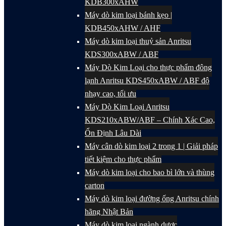
KDB300xAHW
Máy dò kim loại bánh kẹo |
KDB450xAHW / AHF
Máy dò kim loại thuỷ sản Anritsu
KDS300xABW / ABF
Máy Dò Kim Loại cho thực phẩm đông
lạnh Anritsu KDS450xABW / ABF độ
nhạy cao, tối ưu
Máy Dò Kim Loại Anritsu
KDS210xABW/ABF – Chính Xác Cao,
Ổn Định Lâu Dài
Máy cân dò kim loại 2 trong 1 | Giải pháp
tiết kiệm cho thực phẩm
Máy dò kim loại cho bao bì lớn và thùng
carton
Máy dò kim loại đường ống Anritsu chính
hãng Nhật Bản
Máy dò kim loại ngành dược