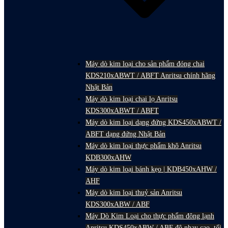
Máy dò kim loại cho sản phẩm đóng chai
KDS210xABWT / ABFT Anritsu chính hãng
Nhật Bản
Máy dò kim loại chai lọ Anritsu
KDS300xABWT / ABFT
Máy dò kim loại dạng đứng KDS450xABWT /
ABFT dạng đứng Nhật Bản
Máy dò kim loại thực phẩm khô Anritsu
KDB300xAHW
Máy dò kim loại bánh kẹo | KDB450xAHW /
AHF
Máy dò kim loại thuỷ sản Anritsu
KDS300xABW / ABF
Máy Dò Kim Loại cho thực phẩm đông lạnh
Anritsu KDS450xABW / ABF độ nhạy cao, tối