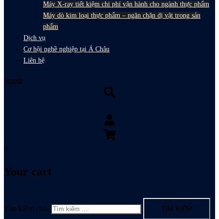
Máy X-ray tiết kiệm chi phí vận hành cho ngành thực phẩm
Máy dò kim loại thực phẩm – ngăn chặn dị vật trong sản
phẩm
Dịch vụ
Cơ hội nghề nghiệp tại Á Châu
Liên hệ
Search
0
Your cart
Tìm kiếm cho: