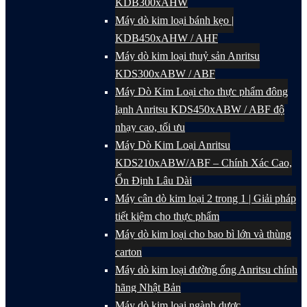
KDB300xAHW
Máy dò kim loại bánh kẹo |
KDB450xAHW / AHF
Máy dò kim loại thuỷ sản Anritsu
KDS300xABW / ABF
Máy Dò Kim Loại cho thực phẩm đông
lạnh Anritsu KDS450xABW / ABF độ
nhạy cao, tối ưu
Máy Dò Kim Loại Anritsu
KDS210xABW/ABF – Chính Xác Cao,
Ổn Định Lâu Dài
Máy cân dò kim loại 2 trong 1 | Giải pháp
tiết kiệm cho thực phẩm
Máy dò kim loại cho bao bì lớn và thùng
carton
Máy dò kim loại đường ống Anritsu chính
hãng Nhật Bản
Máy dò kim loại ngành dược