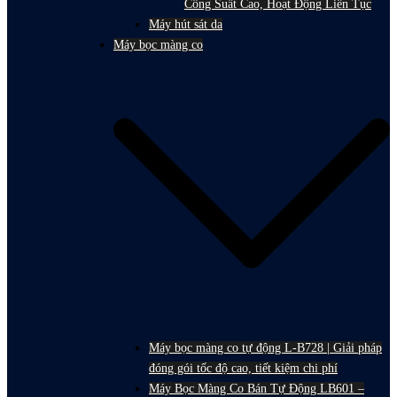
Công Suất Cao, Hoạt Động Liên Tục
Máy hút sát da
Máy bọc màng co
Máy bọc màng co tự động L-B728 | Giải pháp
đóng gói tốc độ cao, tiết kiệm chi phí
Máy Bọc Màng Co Bán Tự Động LB601 –