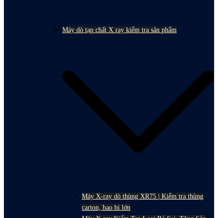
Máy dò tạp chất X ray kiểm tra sản phẩm
Máy X-ray dò thùng XR75 | Kiểm tra thùng
carton, bao bì lớn