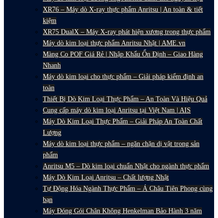
XR76 – Máy dò X-ray thực phẩm Anritsu | An toàn & tiết
kiệm
XR75 DualX – Máy X-ray phát hiện xương trong thực phẩm
Máy dò kim loại thực phẩm Anritsu Nhật | AME.vn
Màng Co POF Giá Rẻ | Nhập Khẩu Ổn Định – Giao Hàng
Nhanh
Máy dò kim loại cho thực phẩm – Giải pháp kiểm định an
toàn
Thiết Bị Dò Kim Loại Thực Phẩm – An Toàn Và Hiệu Quả
Cung cấp máy dò kim loại Anritsu tại Việt Nam | AIS
Máy Dò Kim Loại Thực Phẩm – Giải Pháp An Toàn Chất
Lượng
Máy dò kim loại thực phẩm – ngăn chặn dị vật trong sản
phẩm
Anritsu M5 – Dò kim loại chuẩn Nhật cho ngành thực phẩm
Máy Dò Kim Loại Anritsu – Chất lượng Nhật
Tự Động Hóa Ngành Thực Phẩm – Á Châu Tiên Phong cùng
bạn
Máy Đóng Gói Chân Không Henkelman Bảo Hành 3 năm