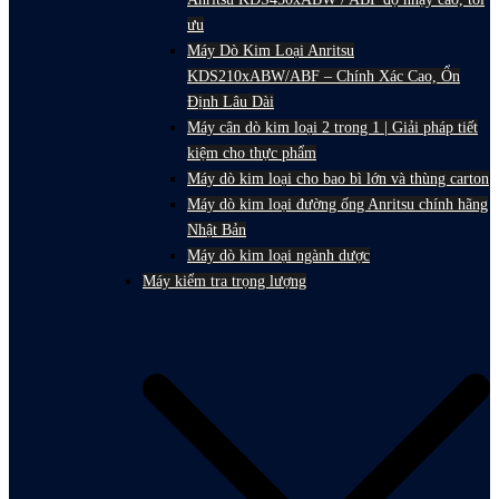
ưu
Máy Dò Kim Loại Anritsu
KDS210xABW/ABF – Chính Xác Cao, Ổn
Định Lâu Dài
Máy cân dò kim loại 2 trong 1 | Giải pháp tiết
kiệm cho thực phẩm
Máy dò kim loại cho bao bì lớn và thùng carton
Máy dò kim loại đường ống Anritsu chính hãng
Nhật Bản
Máy dò kim loại ngành dược
Máy kiểm tra trọng lượng