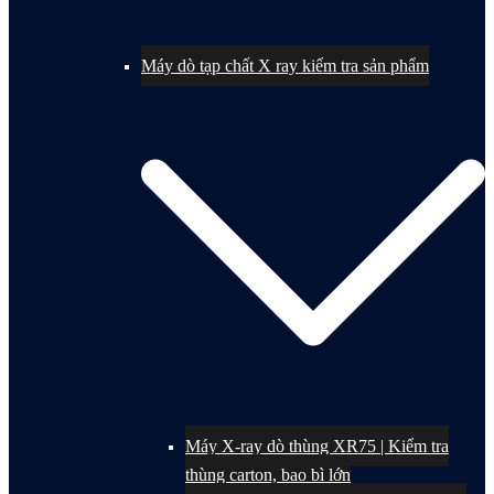
Máy dò tạp chất X ray kiểm tra sản phẩm
Máy X-ray dò thùng XR75 | Kiểm tra
thùng carton, bao bì lớn