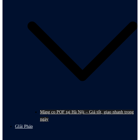
Màng co POF tại Hà Nội – Giá tốt, giao nhanh trong
ngày
GIải Pháp