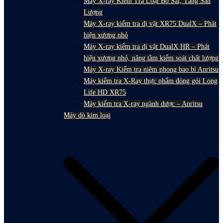
Máy X-ray Kiểm Tra Loại Bỏ Sai, Tăng Sản
Lượng
Máy X-ray kiểm tra dị vật XR75 DualX – Phát
hiện xương nhỏ
Máy X-ray kiểm tra dị vật DualX HR – Phát
hiện xương nhỏ, nâng tầm kiểm soát chất lượng
Máy X-ray Kiểm tra niêm phong bao bì Anritsu
Máy kiểm tra X-Ray thực phẩm đóng gói Long
Life HD XR75
Máy kiểm tra X-ray ngành dược – Anritsu
Máy dò kim loại