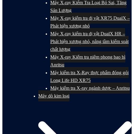
Máy X-ray Kiểm Tra Loại Bỏ Sai, Tăng
Sản Lượng
Máy X-ray kiểm tra dị vật XR75 DualX –
Phát hiện xương nhỏ
Máy X-ray kiểm tra dị vật DualX HR –
Phát hiện xương nhỏ, nâng tầm kiểm soát
chất lượng
Máy X-ray Kiểm tra niêm phong bao bì
Anritsu
Máy kiểm tra X-Ray thực phẩm đóng gói
Long Life HD XR75
Máy kiểm tra X-ray ngành dược – Anritsu
Máy dò kim loại