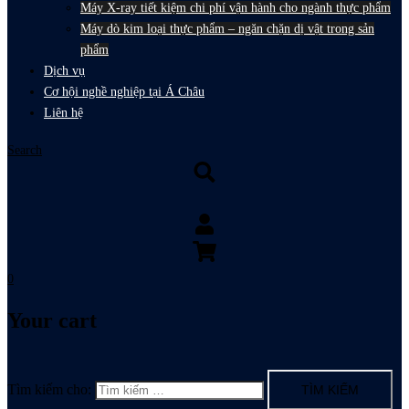
Máy X-ray tiết kiệm chi phí vận hành cho ngành thực phẩm
Máy dò kim loại thực phẩm – ngăn chặn dị vật trong sản
phẩm
Dịch vụ
Cơ hội nghề nghiệp tại Á Châu
Liên hệ
Search
0
Your cart
Tìm kiếm cho: