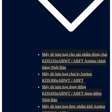
Máy dò kim loại cho sản phẩm đóng chai
KDS210xABWT / ABFT Anritsu chính
hãng Nhật Bản
Máy dò kim loại chai lọ Anritsu
KDS300xABWT / ABFT
Máy dò kim loại dạng đứng
KDS450xABWT / ABFT dạng đứng
Nhật Bản
Máy dò kim loại thực phẩm khô Anritsu