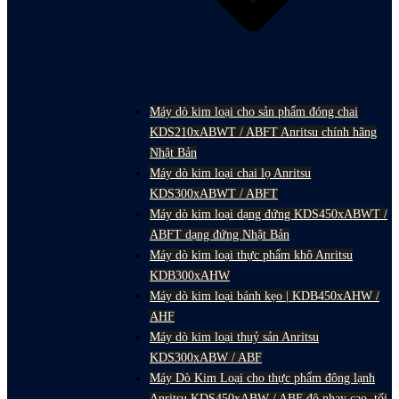
Máy dò kim loại cho sản phẩm đóng chai
KDS210xABWT / ABFT Anritsu chính hãng
Nhật Bản
Máy dò kim loại chai lọ Anritsu
KDS300xABWT / ABFT
Máy dò kim loại dạng đứng KDS450xABWT /
ABFT dạng đứng Nhật Bản
Máy dò kim loại thực phẩm khô Anritsu
KDB300xAHW
Máy dò kim loại bánh kẹo | KDB450xAHW /
AHF
Máy dò kim loại thuỷ sản Anritsu
KDS300xABW / ABF
Máy Dò Kim Loại cho thực phẩm đông lạnh
Anritsu KDS450xABW / ABF độ nhạy cao, tối