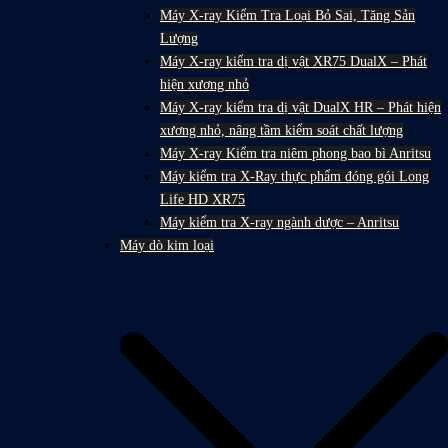
Máy X-ray Kiểm Tra Loại Bỏ Sai, Tăng Sản
Lượng
Máy X-ray kiểm tra dị vật XR75 DualX – Phát
hiện xương nhỏ
Máy X-ray kiểm tra dị vật DualX HR – Phát hiện
xương nhỏ, nâng tầm kiểm soát chất lượng
Máy X-ray Kiểm tra niêm phong bao bì Anritsu
Máy kiểm tra X-Ray thực phẩm đóng gói Long
Life HD XR75
Máy kiểm tra X-ray ngành dược – Anritsu
Máy dò kim loại