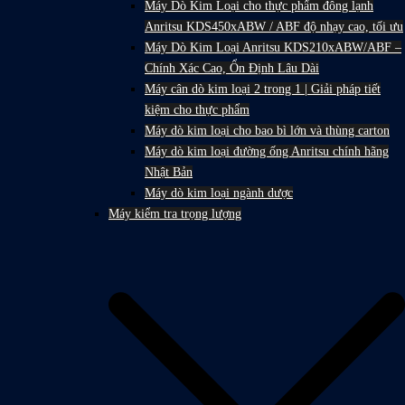
Máy Dò Kim Loại cho thực phẩm đông lạnh
Anritsu KDS450xABW / ABF độ nhạy cao, tối ưu
Máy Dò Kim Loại Anritsu KDS210xABW/ABF –
Chính Xác Cao, Ổn Định Lâu Dài
Máy cân dò kim loại 2 trong 1 | Giải pháp tiết
kiệm cho thực phẩm
Máy dò kim loại cho bao bì lớn và thùng carton
Máy dò kim loại đường ống Anritsu chính hãng
Nhật Bản
Máy dò kim loại ngành dược
Máy kiểm tra trọng lượng