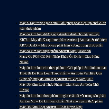
Máy X-ray trong ngành sữa: Giải pháp phát hiện tạp chất & an
toàn thực phẩm
Máy dò kim loại đường ống Anritsu dành cho nguyên liệu
XR76 – Máy dò X-ray thực phẩm Anritsu | An toàn & tiết kiệm
XR75 DualX – Máy X-ray phát hiện xương trong thực phẩm
Máy dò kim loại thực phẩm Anritsu Nhật | AME.vn
Màng Co POF Giá Rẻ | Nhập Khẩu Ổn Định – Giao Hàng
Nhanh
Máy dò kim loại cho thực phẩm – Giải pháp kiểm định an toàn
Thiết Bị Dò Kim Loại Thực Phẩm – An Toàn Và Hiệu Quả
Cung cấp máy dò kim loại Anritsu tại Việt Nam | AIS
Máy Dò Kim Loại Thực Phẩm – Giải Pháp An Toàn Chất
Lượng
Máy dò kim loại thực phẩm – ngăn chặn dị vật trong sản phẩm
Anritsu M5 – Dò kim loại chuẩn Nhật cho ngành thực phẩm
Máy Dò Kim Loại Anritsu – Chất lượng Nhật