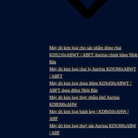
Máy dò kim loại cho sản phẩm đóng chai
KDS210xABWT / ABFT Anritsu chính hãng Nhật
Bản
Máy dò kim loại chai lọ Anritsu KDS300xABWT
/ ABFT
Máy dò kim loại dạng đứng KDS450xABWT /
ABFT dạng đứng Nhật Bản
Máy dò kim loại thực phẩm khô Anritsu
KDB300xAHW
Máy dò kim loại bánh kẹo | KDB450xAHW /
AHF
Máy dò kim loại thuỷ sản Anritsu KDS300xABW
/ ABF