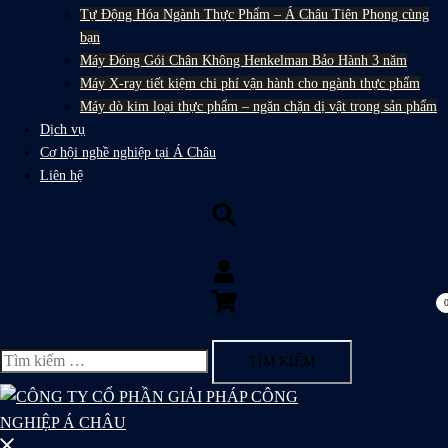
Tự Động Hóa Ngành Thực Phẩm – Á Châu Tiên Phong cùng
bạn
Máy Đóng Gói Chân Không Henkelman Bảo Hành 3 năm
Máy X-ray tiết kiệm chi phí vận hành cho ngành thực phẩm
Máy dò kim loại thực phẩm – ngăn chặn dị vật trong sản phẩm
Dịch vụ
Cơ hội nghề nghiệp tại Á Châu
Liên hệ
Search
Tìm
kiếm
cho:
Close