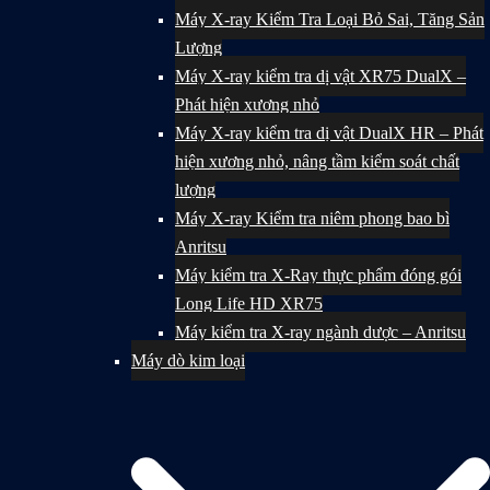
Máy X-ray Kiểm Tra Loại Bỏ Sai, Tăng Sản
Lượng
Máy X-ray kiểm tra dị vật XR75 DualX –
Phát hiện xương nhỏ
Máy X-ray kiểm tra dị vật DualX HR – Phát
hiện xương nhỏ, nâng tầm kiểm soát chất
lượng
Máy X-ray Kiểm tra niêm phong bao bì
Anritsu
Máy kiểm tra X-Ray thực phẩm đóng gói
Long Life HD XR75
Máy kiểm tra X-ray ngành dược – Anritsu
Máy dò kim loại