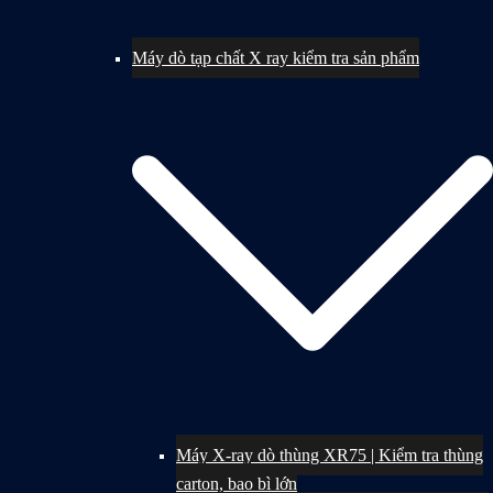
Máy dò tạp chất X ray kiểm tra sản phẩm
Máy X-ray dò thùng XR75 | Kiểm tra thùng
carton, bao bì lớn