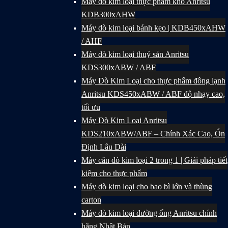
Máy dò kim loại thực phẩm khô Anritsu
KDB300xAHW
Máy dò kim loại bánh kẹo | KDB450xAHW
/ AHF
Máy dò kim loại thuỷ sản Anritsu
KDS300xABW / ABF
Máy Dò Kim Loại cho thực phẩm đông lạnh
Anritsu KDS450xABW / ABF độ nhạy cao,
tối ưu
Máy Dò Kim Loại Anritsu
KDS210xABW/ABF – Chính Xác Cao, Ổn
Định Lâu Dài
Máy cân dò kim loại 2 trong 1 | Giải pháp tiết
kiệm cho thực phẩm
Máy dò kim loại cho bao bì lớn và thùng
carton
Máy dò kim loại đường ống Anritsu chính
hãng Nhật Bản