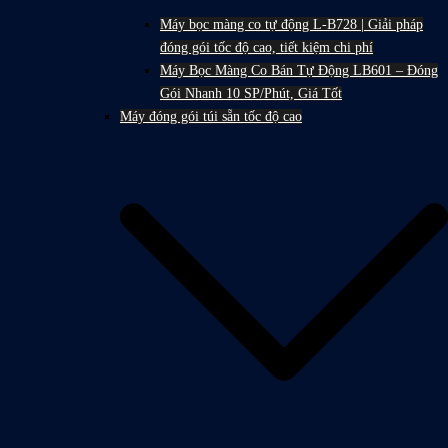
Máy bọc màng co tự động L-B728 | Giải pháp
đóng gói tốc độ cao, tiết kiệm chi phí
Máy Bọc Màng Co Bán Tự Động LB601 – Đóng
Gói Nhanh 10 SP/Phút, Giá Tốt
Máy đóng gói túi sẵn tốc độ cao