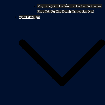
Máy Đóng Gói Túi Sẵn Tốc Độ Cao S-08 – Giải
Pháp Tối Ưu Cho Doanh Nghiệp Sản Xuất
Vật tư đóng gói