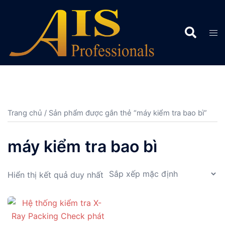
Chuyển
đến
Search
nội
Tog
dung
men
Trang chủ
/ Sản phẩm được gắn thẻ “máy kiểm tra bao bì”
máy kiểm tra bao bì
Hiển thị kết quả duy nhất